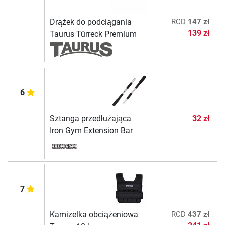
Drążek do podciągania
RCD
147 zł
139 zł
Taurus Türreck Premium
6
Sztanga przedłużająca
32 zł
Iron Gym Extension Bar
7
Kamizelka obciążeniowa
RCD
437 zł