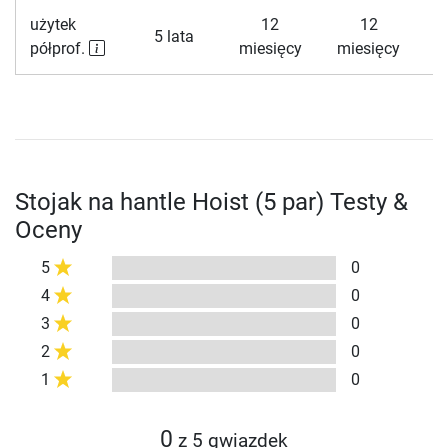
użytek
12
12
5 lata
półprof.
miesięcy
miesięcy
Stojak na hantle Hoist (5 par) Testy &
Oceny
5
0
4
0
3
0
2
0
1
0
0
z 5 gwiazdek