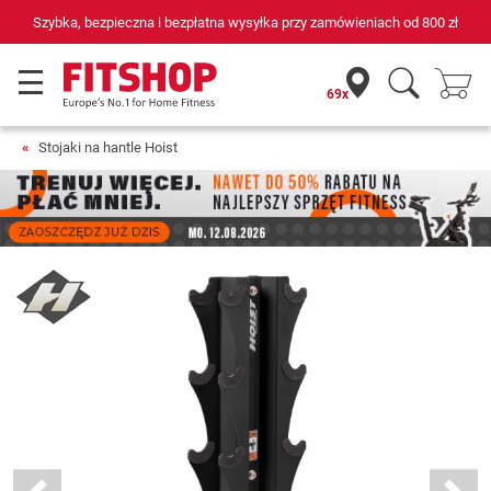
Szybka, bezpieczna i bezpłatna wysyłka przy zamówieniach od
800 zł
69x
Stojaki na hantle Hoist