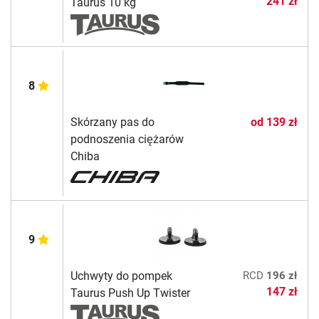
241 zł
Taurus 10 kg
8
Skórzany pas do
od
139 zł
podnoszenia ciężarów
Chiba
9
Uchwyty do pompek
RCD
196 zł
147 zł
Taurus Push Up Twister