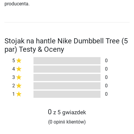
producenta.
Stojak na hantle Nike Dumbbell Tree (5
par) Testy & Oceny
5
0
4
0
3
0
2
0
1
0
0
z 5 gwiazdek
(0 opinii klientów)