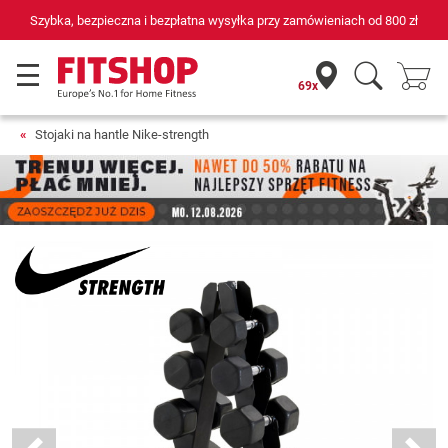
na wysyłka przy zamówieniach od
800 zł
69 sklepów fitness i 75 
69x
Stojaki na hantle Nike-strength