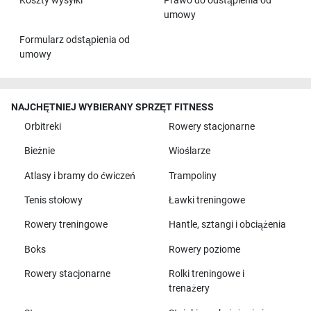
Koszty wysyłki
Prawo do odstąpienia od
umowy
Formularz odstąpienia od
umowy
NAJCHĘTNIEJ WYBIERANY SPRZĘT FITNESS
Orbitreki
Rowery stacjonarne
Bieżnie
Wioślarze
Atlasy i bramy do ćwiczeń
Trampoliny
Tenis stołowy
Ławki treningowe
Rowery treningowe
Hantle, sztangi i obciążenia
Boks
Rowery poziome
Rowery stacjonarne
Rolki treningowe i
trenażery