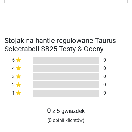
Stojak na hantle regulowane Taurus
Selectabell SB25 Testy & Oceny
5
0
4
0
3
0
2
0
1
0
0
z 5 gwiazdek
(0 opinii klientów)