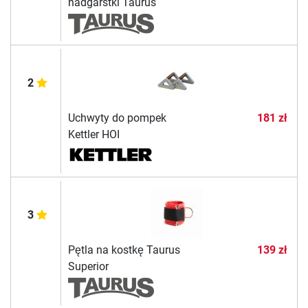
nadgarstki Taurus
2
Uchwyty do pompek
181 zł
Kettler HOI
3
Pętla na kostkę Taurus
139 zł
Superior