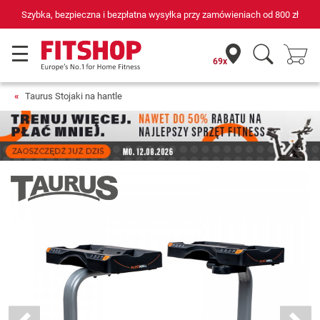
bezpłatna wysyłka przy zamówieniach od
800 zł
69 sklepów fitnes
69x
Taurus Stojaki na hantle