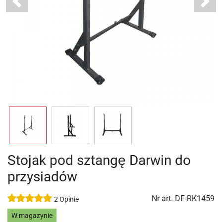
Previous
Next
Stojak pod sztangę Darwin do
przysiadów
Nr art.
DF-RK1459
2 Opinie
W magazynie