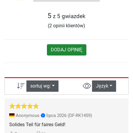
5
z 5 gwiazdek
(2 opinii klientów)
DODAJ OPINIĘ
sortuj wg:
Język
Anonymous
lipca 2026
(DF-RK1459)
Solides Teil für faires Geld!