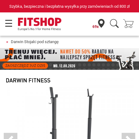
płatna wysyłka przy zamówieniach od
800 zł
69 sklepów fitness i
69x
Darwin Stojaki pod sztangę