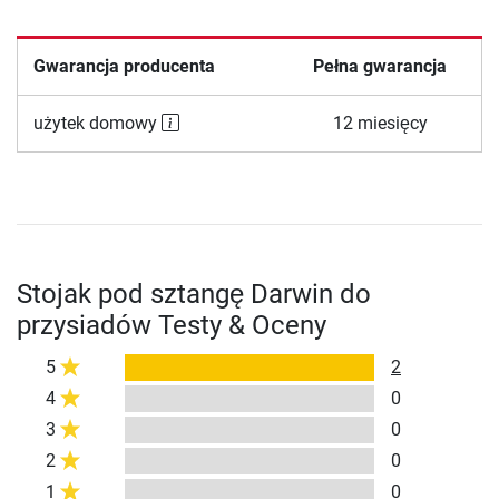
Gwarancja producenta
Pełna gwarancja
użytek domowy
12 miesięcy
Stojak pod sztangę Darwin do
przysiadów Testy & Oceny
5
2
4
0
3
0
2
0
1
0