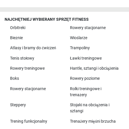
NAJCHĘTNIEJ WYBIERANY SPRZĘT FITNESS
Orbitreki
Rowery stacjonarne
Bieżnie
Wioślarze
Atlasy i bramy do ćwiczeń
Trampoliny
Tenis stołowy
Ławki treningowe
Rowery treningowe
Hantle, sztangi i obciążenia
Boks
Rowery poziome
Rowery stacjonarne
Rolki treningowe i
trenażery
Steppery
Stojaki na obciążenia i
sztangi
Trening funkcjonalny
Trenażery mięśni brzucha