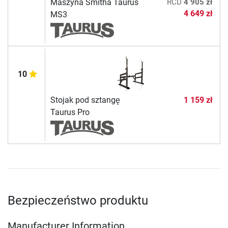
Maszyna Smitha Taurus
RCD
4 905 zł
4 649 zł
MS3
10
Stojak pod sztangę
1 159 zł
Taurus Pro
Bezpieczeństwo produktu
Manufacturer Information