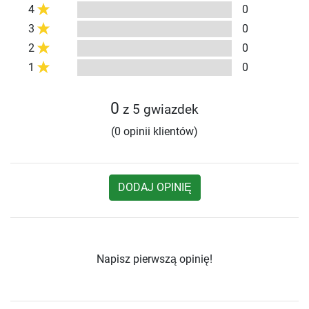
4
0
3
0
2
0
1
0
0
z 5 gwiazdek
(0 opinii klientów)
DODAJ OPINIĘ
Napisz pierwszą opinię!