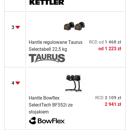
3
Hantle regulowane Taurus
RCD
od
1 468 zł
od
1 223 zł
Selectabell 22,5 kg
4
Hantle Bowflex
RCD
3 109 zł
2 941 zł
SelectTech BF552i ze
stojakiem