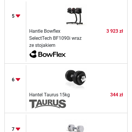
5
Hantle Bowflex
3 923 zł
SelectTech BF1090i wraz
ze stojakiem
6
Hantel Taurus 15kg
344 zł
7