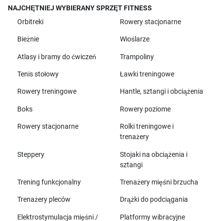
NAJCHĘTNIEJ WYBIERANY SPRZĘT FITNESS
Orbitreki
Rowery stacjonarne
Bieżnie
Wioślarze
Atlasy i bramy do ćwiczeń
Trampoliny
Tenis stołowy
Ławki treningowe
Rowery treningowe
Hantle, sztangi i obciążenia
Boks
Rowery poziome
Rowery stacjonarne
Rolki treningowe i
trenażery
Steppery
Stojaki na obciążenia i
sztangi
Trening funkcjonalny
Trenażery mięśni brzucha
Trenażery pleców
Drążki do podciągania
Elektrostymulacja mięśni /
Platformy wibracyjne