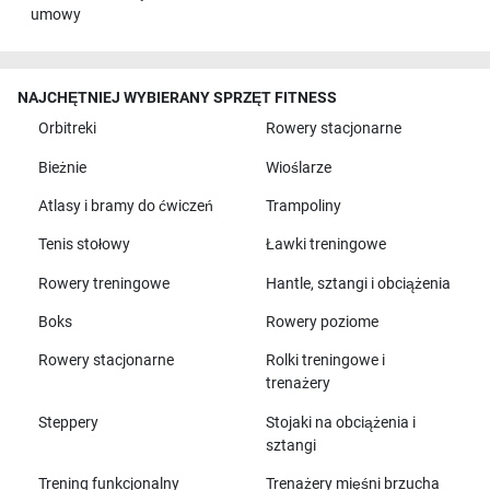
umowy
NAJCHĘTNIEJ WYBIERANY SPRZĘT FITNESS
Orbitreki
Rowery stacjonarne
Bieżnie
Wioślarze
Atlasy i bramy do ćwiczeń
Trampoliny
Tenis stołowy
Ławki treningowe
Rowery treningowe
Hantle, sztangi i obciążenia
Boks
Rowery poziome
Rowery stacjonarne
Rolki treningowe i
trenażery
Steppery
Stojaki na obciążenia i
sztangi
Trening funkcjonalny
Trenażery mięśni brzucha