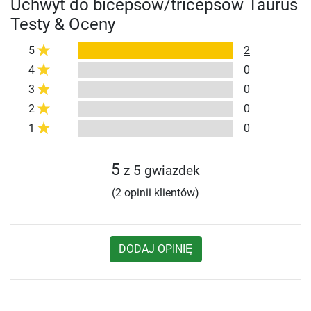
Uchwyt do bicepsów/tricepsów Taurus
Testy & Oceny
5
2
4
0
3
0
2
0
1
0
5
z 5 gwiazdek
(2 opinii klientów)
DODAJ OPINIĘ