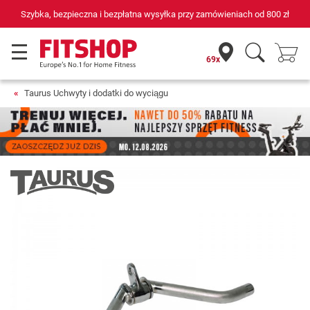
płatna wysyłka przy zamówieniach od
800 zł
69 sklepów fitness i
69x
Taurus Uchwyty i dodatki do wyciągu