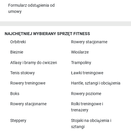
Formularz odstąpienia od
umowy
NAJCHĘTNIEJ WYBIERANY SPRZĘT FITNESS
Orbitreki
Rowery stacjonarne
Bieżnie
Wioślarze
Atlasy i bramy do ćwiczeń
Trampoliny
Tenis stołowy
Ławki treningowe
Rowery treningowe
Hantle, sztangi i obciążenia
Boks
Rowery poziome
Rowery stacjonarne
Rolki treningowe i
trenażery
Steppery
Stojaki na obciążenia i
sztangi