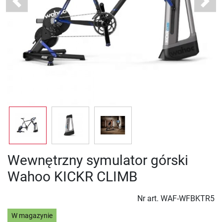
Previous
Next
Wewnętrzny symulator górski
Wahoo KICKR CLIMB
Nr art.
WAF-WFBKTR5
W magazynie