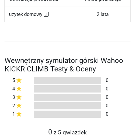
użytek domowy
2 lata
Wewnętrzny symulator górski Wahoo
KICKR CLIMB Testy & Oceny
5
0
4
0
3
0
2
0
1
0
0
z 5 gwiazdek