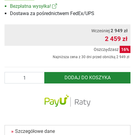
Bezpłatna wysyłka!
Dostawa za pośrednictwem FedEx/UPS
2 949 zł
Wcześniej
2 459 zł
Oszczędzasz
16%
Najniższa cena z 30 dni przed obniżką
2 949 zł
Ilość
DODAJ DO KOSZYKA
Szczegółowe dane