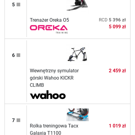
5
Trenażer Oreka O5
RCD
5 396 zł
5 099 zł
6
Wewnętrzny symulator
2 459 zł
górski Wahoo KICKR
CLIMB
7
Rolka treningowa Tacx
1 019 zł
Galaxia T1100