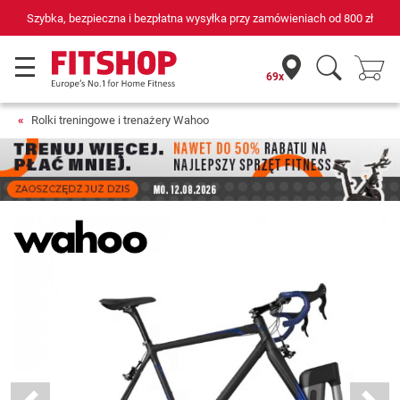
niach od
800 zł
69 sklepów fitness i 75 własnych techników serw
69x
Rolki treningowe i trenażery Wahoo