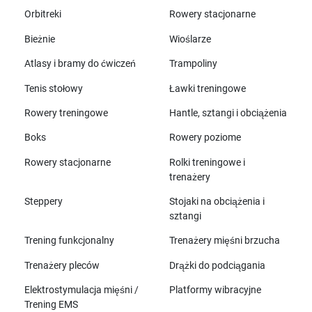
Orbitreki
Rowery stacjonarne
Bieżnie
Wioślarze
Atlasy i bramy do ćwiczeń
Trampoliny
Tenis stołowy
Ławki treningowe
Rowery treningowe
Hantle, sztangi i obciążenia
Boks
Rowery poziome
Rowery stacjonarne
Rolki treningowe i
trenażery
Steppery
Stojaki na obciążenia i
sztangi
Trening funkcjonalny
Trenażery mięśni brzucha
Trenażery pleców
Drążki do podciągania
Elektrostymulacja mięśni /
Platformy wibracyjne
Trening EMS