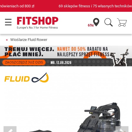
69 sklepów fitness i 75 własnych techników serwisowych
69x
Wioślarze Fluid Rower