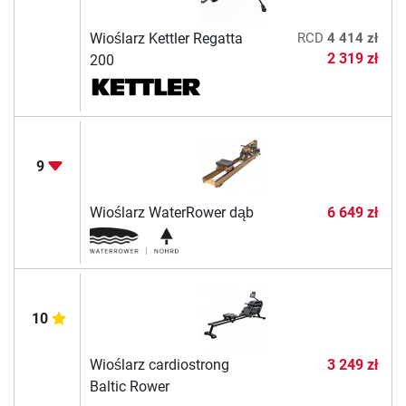
Wioślarz Kettler Regatta
RCD
4 414 zł
2 319 zł
200
9
Wioślarz WaterRower dąb
6 649 zł
10
Wioślarz cardiostrong
3 249 zł
Baltic Rower