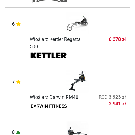
6
Wioślarz Kettler Regatta
6 378 zł
500
7
Wioślarz Darwin RM40
RCD
3 923 zł
2 941 zł
8