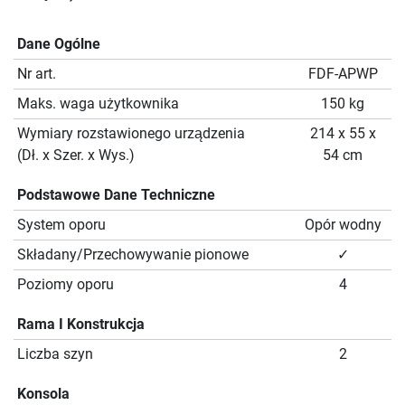
Dane Ogólne
Nr art.
FDF-APWP
Maks. waga użytkownika
150 kg
Wymiary rozstawionego urządzenia
214 x 55 x
(Dł. x Szer. x Wys.)
54 cm
Podstawowe Dane Techniczne
System oporu
Opór wodny
Składany/Przechowywanie pionowe
✓
Poziomy oporu
4
Rama I Konstrukcja
Liczba szyn
2
Konsola