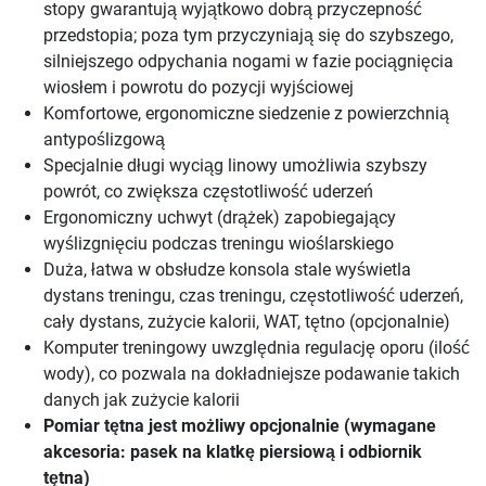
stopy gwarantują wyjątkowo dobrą przyczepność
przedstopia; poza tym przyczyniają się do szybszego,
silniejszego odpychania nogami w fazie pociągnięcia
wiosłem i powrotu do pozycji wyjściowej
Komfortowe, ergonomiczne siedzenie z powierzchnią
antypoślizgową
Specjalnie długi wyciąg linowy umożliwia szybszy
powrót, co zwiększa częstotliwość uderzeń
Ergonomiczny uchwyt (drążek) zapobiegający
wyślizgnięciu podczas treningu wioślarskiego
Duża, łatwa w obsłudze konsola stale wyświetla
dystans treningu, czas treningu, częstotliwość uderzeń,
cały dystans, zużycie kalorii, WAT, tętno (opcjonalnie)
Komputer treningowy uwzględnia regulację oporu (ilość
wody), co pozwala na dokładniejsze podawanie takich
danych jak zużycie kalorii
Pomiar tętna jest możliwy opcjonalnie (wymagane
akcesoria: pasek na klatkę piersiową i odbiornik
tętna)