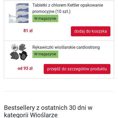
Tabletki z chlorem Kettler opakowanie
promocyjne (10 szt.)
W magazynie
81 zł
dodaj do koszyka
Rękawiczki wioślarskie cardiostrong
W magazynie
od
93 zł
przejdź do szczegółów produktu
Bestsellery z ostatnich 30 dni w
kategorii Wioślarze