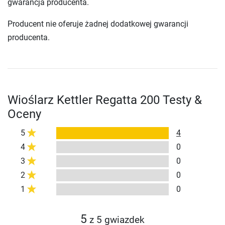
gwarancja producenta.
Producent nie oferuje żadnej dodatkowej gwarancji
producenta.
Wioślarz Kettler Regatta 200 Testy &
Oceny
5
4
4
0
3
0
2
0
1
0
5
z 5 gwiazdek