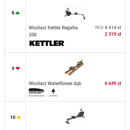
8
Wioślarz Kettler Regatta
RCD
4 414 zł
2 319 zł
200
9
Wioślarz WaterRower dąb
6 649 zł
10