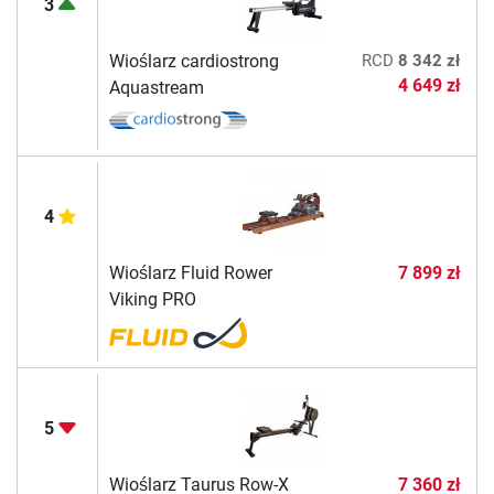
3
Wioślarz cardiostrong
RCD
8 342 zł
4 649 zł
Aquastream
4
Wioślarz Fluid Rower
7 899 zł
Viking PRO
5
Wioślarz Taurus Row-X
7 360 zł