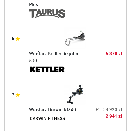
Plus
6
Wioślarz Kettler Regatta
6 378 zł
500
7
Wioślarz Darwin RM40
RCD
3 923 zł
2 941 zł