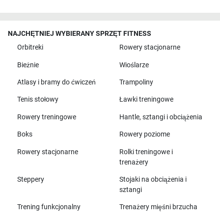
NAJCHĘTNIEJ WYBIERANY SPRZĘT FITNESS
Orbitreki
Rowery stacjonarne
Bieżnie
Wioślarze
Atlasy i bramy do ćwiczeń
Trampoliny
Tenis stołowy
Ławki treningowe
Rowery treningowe
Hantle, sztangi i obciążenia
Boks
Rowery poziome
Rowery stacjonarne
Rolki treningowe i
trenażery
Steppery
Stojaki na obciążenia i
sztangi
Trening funkcjonalny
Trenażery mięśni brzucha