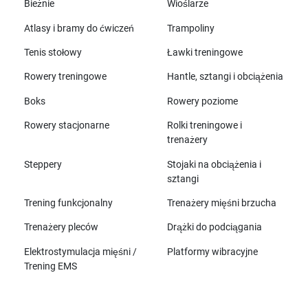
Bieżnie
Wioślarze
Atlasy i bramy do ćwiczeń
Trampoliny
Tenis stołowy
Ławki treningowe
Rowery treningowe
Hantle, sztangi i obciążenia
Boks
Rowery poziome
Rowery stacjonarne
Rolki treningowe i
trenażery
Steppery
Stojaki na obciążenia i
sztangi
Trening funkcjonalny
Trenażery mięśni brzucha
Trenażery pleców
Drążki do podciągania
Elektrostymulacja mięśni /
Platformy wibracyjne
Trening EMS
Wszystkie marki