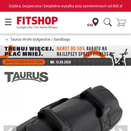
Szybka, bezpieczna i bezpłatna wysyłka przy zamówieniach od
800 zł
69x
Taurus Worki bułgarskie / Sandbags