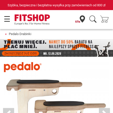
płatna wysyłka przy zamówieniach od
800 zł
69 sklepów fitness i
69x
Pedalo Drabinki