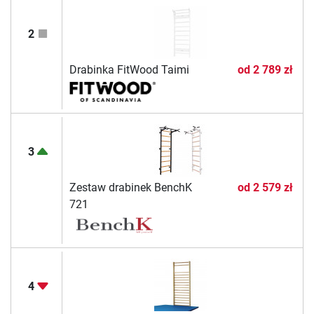
2
Drabinka FitWood Taimi
od
2 789 zł
3
Zestaw drabinek BenchK
od
2 579 zł
721
4