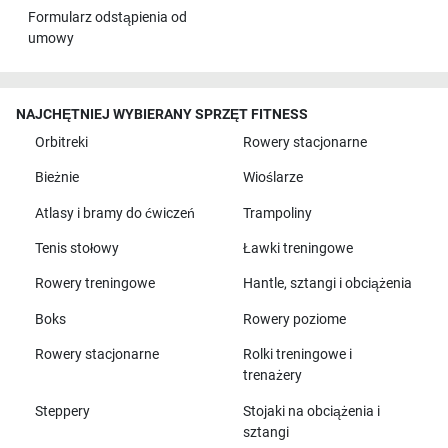
Formularz odstąpienia od
umowy
NAJCHĘTNIEJ WYBIERANY SPRZĘT FITNESS
Orbitreki
Rowery stacjonarne
Bieżnie
Wioślarze
Atlasy i bramy do ćwiczeń
Trampoliny
Tenis stołowy
Ławki treningowe
Rowery treningowe
Hantle, sztangi i obciążenia
Boks
Rowery poziome
Rowery stacjonarne
Rolki treningowe i
trenażery
Steppery
Stojaki na obciążenia i
sztangi