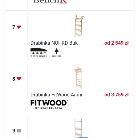
7
Drabinka NOHRD Buk
od
2 549 zł
8
Drabinka FitWood Aarni
od
3 759 zł
9