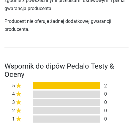
zgodnie z powszechnymi przepisami ustawowymi i pełna
gwarancja producenta.
Producent nie oferuje żadnej dodatkowej gwarancji
producenta.
Wspornik do dipów Pedalo Testy &
Oceny
5
2
4
0
3
0
2
0
1
0