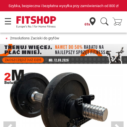
na wysyłka przy zamówieniach od
800 zł
69 sklepów fitness i 75 
69x
2msolutions Zaciski do gryfów