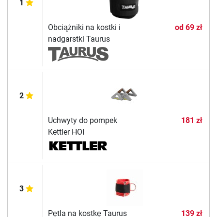
1
Obciążniki na kostki i
od
69 zł
nadgarstki Taurus
2
Uchwyty do pompek
181 zł
Kettler HOI
3
Pętla na kostkę Taurus
139 zł