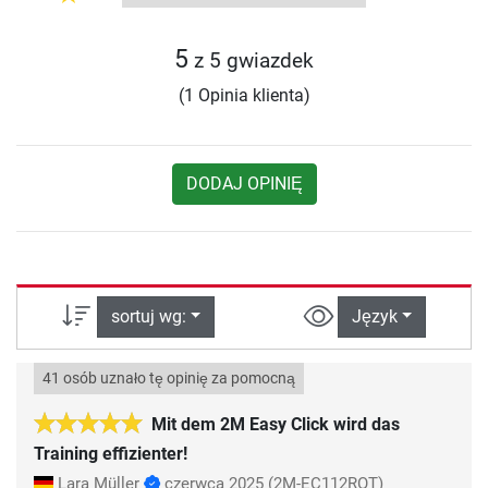
5
z 5 gwiazdek
(1 Opinia klienta)
DODAJ OPINIĘ
sortuj wg:
Język
41 osób uznało tę opinię za pomocną
Mit dem 2M Easy Click wird das
Training effizienter!
Lara Müller
czerwca 2025
(2M-EC112ROT)