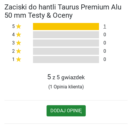
Zaciski do hantli Taurus Premium Alu
50 mm Testy & Oceny
5
1
4
0
3
0
2
0
1
0
5
z 5 gwiazdek
(1 Opinia klienta)
DODAJ OPINIĘ