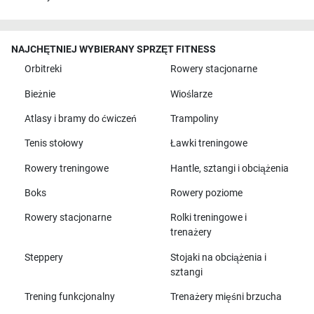
NAJCHĘTNIEJ WYBIERANY SPRZĘT FITNESS
Orbitreki
Rowery stacjonarne
Bieżnie
Wioślarze
Atlasy i bramy do ćwiczeń
Trampoliny
Tenis stołowy
Ławki treningowe
Rowery treningowe
Hantle, sztangi i obciążenia
Boks
Rowery poziome
Rowery stacjonarne
Rolki treningowe i
trenażery
Steppery
Stojaki na obciążenia i
sztangi
Trening funkcjonalny
Trenażery mięśni brzucha