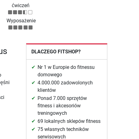
ćwiczeń
Wyposażenie
us
DLACZEGO FITSHOP?
Nr 1 w Europie do fitnessu
domowego
o
ięśni
4.000.000 zadowolonych
klientów
ci
Ponad 7.000 sprzętów
fitness i akcesoriów
treningowych
69 lokalnych sklepów fitness
75 własnych techników
serwisowych