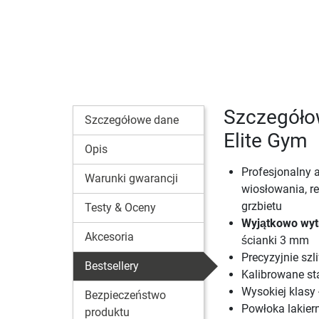
Szczegóło
Szczegółowe dane
Elite Gym
Opis
Profesjonalny 
Warunki gwarancji
wiosłowania, r
grzbietu
Testy & Oceny
Wyjątkowo wyt
Akcesoria
ścianki 3 mm
Precyzyjnie sz
Bestsellery
Kalibrowane st
Wysokiej klasy
Bezpieczeństwo
Powłoka lakier
produktu