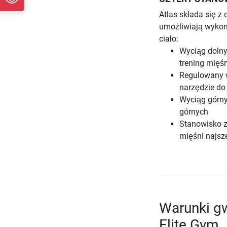
Atlas składa się z
umożliwiają wykon
ciało:
Wyciąg dolny
trening mięś
Regulowany 
narzędzie do
Wyciąg górny 
górnych
Stanowisko z
mięśni najsz
Warunki gw
Elite Gym