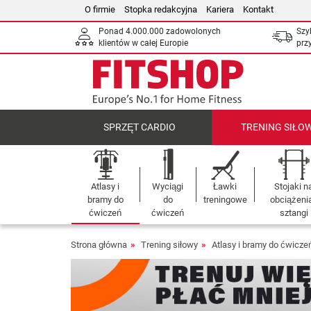
O firmie
Stopka redakcyjna
Kariera
Kontakt
Ponad 4.000.000 zadowolonych
Szy
klientów w całej Europie
prz
SPRZĘT CARDIO
TRENING SIŁO
Atlasy i
Wyciągi
Ławki
Stojaki n
bramy do
do
treningowe
obciążenia
ćwiczeń
ćwiczeń
sztangi
Strona główna
Trening siłowy
Atlasy i bramy do ćwicze