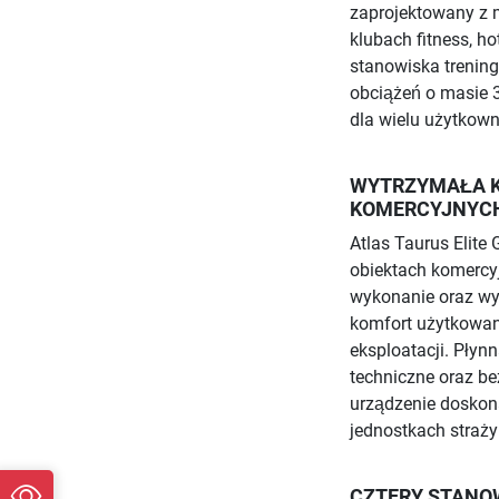
zaprojektowany z 
klubach fitness, ho
stanowiska trening
obciążeń o masie 3
dla wielu użytkown
WYTRZYMAŁA 
KOMERCYJNYC
Atlas Taurus Elit
obiektach komercy
wykonanie oraz wy
komfort użytkowan
eksploatacji. Pły
techniczne oraz be
urządzenie doskona
jednostkach straży 
CZTERY STANOW