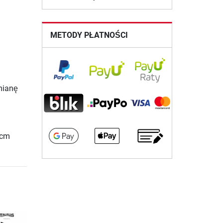
METODY PŁATNOŚCI
mianę
 cm