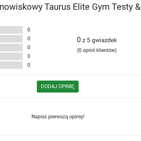
anowiskowy Taurus Elite Gym Testy &
0
0
0
z 5 gwiazdek
0
(0 opinii klientów)
0
0
DODAJ OPINIĘ
Napisz pierwszą opinię!