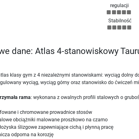
regulacji
Stabilność
we dane: Atlas 4-stanowiskowy Taur
atlas klasy gym z 4 niezależnymi stanowiskami: wyciąg dolny d
egulowany wyciąg, wyciąg górny oraz stanowisko do ćwiczeń m
rzymała rama
: wykonana z owalnych profili stalowych o gruboś
lifowane i chromowane prowadnice stosów
alowe obciążniki malowane proszkowo na czarno
 łożyska ślizgowe zapewniające cichą i płynną pracę
nicza odporna na korozję