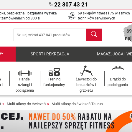
22 307 43 21
bka, bezpieczna i bezpłatna wysyłka
69 sklepów fitness i 75 własnych
y zamówieniach od
800 zł
techników serwisowych
69
Szukaj
naj
WY
SPORT I REKREACJA
MASAŻ, JOGA I W
a
Hantle,
Trening
Ławeczki do
Drążki do
 i
sztangi i
funkcjonalny
brzuszków i
podciągania
obciążenia
grzbietu
ń
Multi atlasy do ćwiczeń
Multi atlasy do ćwiczeń Taurus