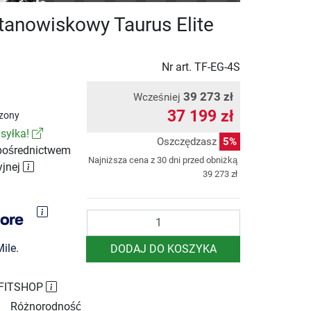
stanowiskowy Taurus Elite
Nr art.
TF-EG-4S
39 273 zł
Wcześniej
37 199 zł
zony
syłka!
Oszczędzasz
5%
pośrednictwem
Najniższa cena z 30 dni przed obniżką
yjnej
39 273 zł
Ilość
ile.
DODAJ DO KOSZYKA
 FITSHOP
Różnorodność