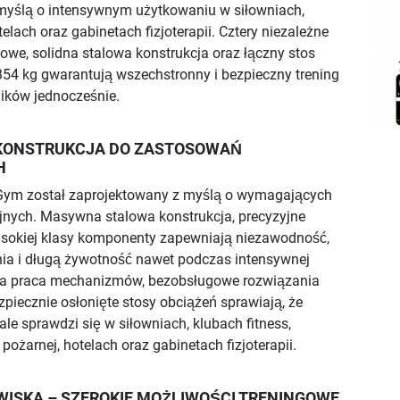
myślą o intensywnym użytkowaniu w siłowniach,
telach oraz gabinetach fizjoterapii. Cztery niezależne
owe, solidna stalowa konstrukcja oraz łączny stos
54 kg gwarantują wszechstronny i bezpieczny trening
ików jednocześnie.
KONSTRUKCJA DO ZASTOSOWAŃ
H
e Gym został zaprojektowany z myślą o wymagających
jnych. Masywna stalowa konstrukcja, precyzyjne
sokiej klasy komponenty zapewniają niezawodność,
ia i długą żywotność nawet podczas intensywnej
nna praca mechanizmów, bezobsługowe rozwiązania
zpiecznie osłonięte stosy obciążeń sprawiają, że
le sprawdzi się w siłowniach, klubach fitness,
pożarnej, hotelach oraz gabinetach fizjoterapii.
ISKA – SZEROKIE MOŻLIWOŚCI TRENINGOWE