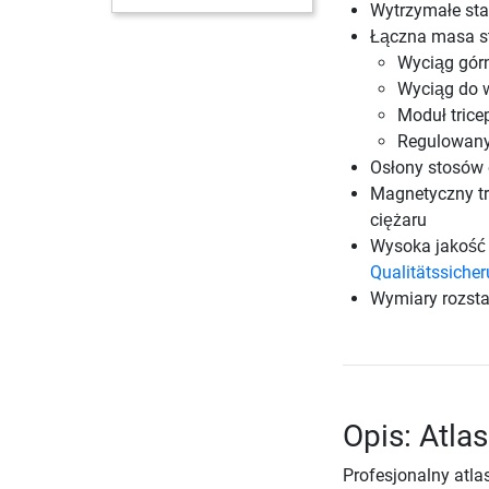
Wytrzymałe sta
Łączna masa st
Wyciąg gór
Wyciąg do 
Moduł trice
Regulowany
Osłony stosów
Magnetyczny tr
ciężaru
Wysoka jakość 
Qualitätssiche
Wymiary rozsta
Opis: Atla
Profesjonalny atla