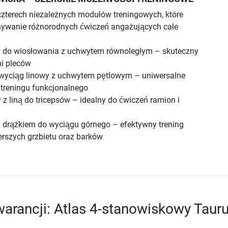
 czterech niezależnych modułów treningowych, które
ywanie różnorodnych ćwiczeń angażujących całe
 do wiosłowania z uchwytem równoległym – skuteczny
ni pleców
wyciąg linowy z uchwytem pętlowym – uniwersalne
 treningu funkcjonalnego
z liną do tricepsów – idealny do ćwiczeń ramion i
 drążkiem do wyciągu górnego – efektywny trening
erszych grzbietu oraz barków
arancji: Atlas 4-stanowiskowy Taur