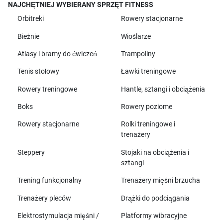
NAJCHĘTNIEJ WYBIERANY SPRZĘT FITNESS
Orbitreki
Rowery stacjonarne
Bieżnie
Wioślarze
Atlasy i bramy do ćwiczeń
Trampoliny
Tenis stołowy
Ławki treningowe
Rowery treningowe
Hantle, sztangi i obciążenia
Boks
Rowery poziome
Rowery stacjonarne
Rolki treningowe i
trenażery
Steppery
Stojaki na obciążenia i
sztangi
Trening funkcjonalny
Trenażery mięśni brzucha
Trenażery pleców
Drążki do podciągania
Elektrostymulacja mięśni /
Platformy wibracyjne