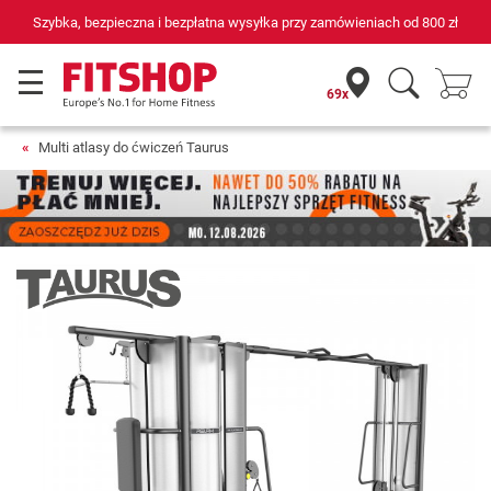
69 sklepów fitness i 75 własnych techników serwisowych
69x
Multi atlasy do ćwiczeń Taurus