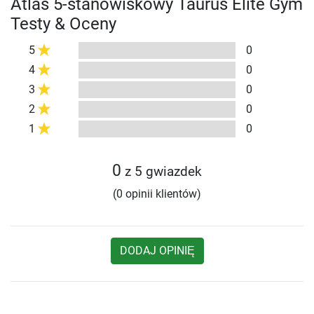
Atlas 5-stanowiskowy Taurus Elite Gym
Testy & Oceny
5
0
4
0
3
0
2
0
1
0
0
z 5 gwiazdek
(0 opinii klientów)
DODAJ OPINIĘ