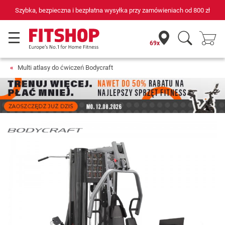
69 sklepów fitness i 75 własnych techników serwisowych
69x
Multi atlasy do ćwiczeń Bodycraft