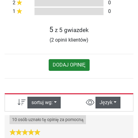
2
0
1
0
5
z 5 gwiazdek
(2 opinii klientów)
DODAJ OPINIĘ
sortuj wg:
Język
10 osób uznało tę opinię za pomocną