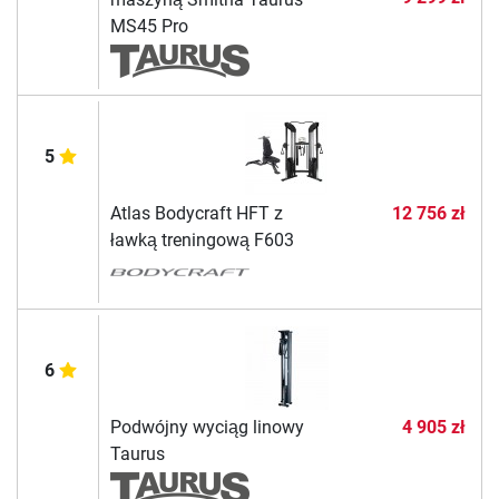
MS45 Pro
5
Atlas Bodycraft HFT z
12 756 zł
ławką treningową F603
6
Podwójny wyciąg linowy
4 905 zł
Taurus