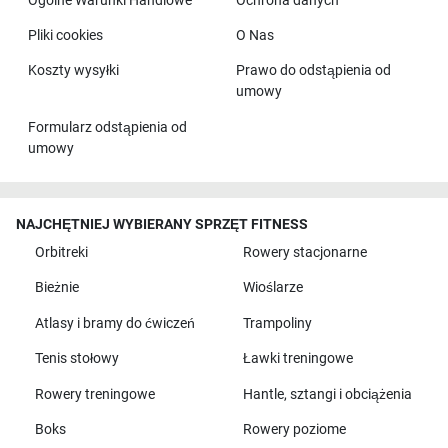
Ogólne Warunki Handlowe
Ochrona danych
Pliki cookies
O Nas
Koszty wysyłki
Prawo do odstąpienia od
umowy
Formularz odstąpienia od
umowy
NAJCHĘTNIEJ WYBIERANY SPRZĘT FITNESS
Orbitreki
Rowery stacjonarne
Bieżnie
Wioślarze
Atlasy i bramy do ćwiczeń
Trampoliny
Tenis stołowy
Ławki treningowe
Rowery treningowe
Hantle, sztangi i obciążenia
Boks
Rowery poziome