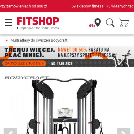
69 sklepów fitness i 75 własnych techników serwisowych
69x
Multi atlasy do ćwiczeń Bodycraft