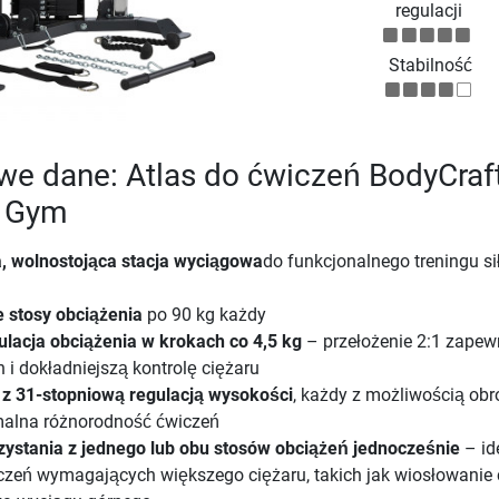
regulacji
Stabilność
e dane: Atlas do ćwiczeń BodyCraf
r Gym
, wolnostojąca stacja wyciągowa
do funkcjonalnego treningu s
 stosy obciążenia
po 90 kg każdy
ulacja obciążenia w krokach co 4,5 kg
– przełożenie 2:1 zapew
h i dokładniejszą kontrolę ciężaru
 z 31-stopniową regulacją wysokości
, każdy z możliwością obr
alna różnorodność ćwiczeń
ystania z jednego lub obu stosów obciążeń jednocześnie
– id
czeń wymagających większego ciężaru, takich jak wiosłowanie 