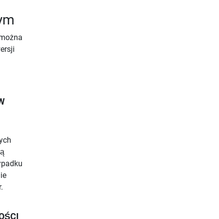
Gym
 można
rsji
W
cych
zą
ypadku
ie
.
OŚCI