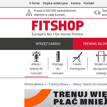
O firmie
Stopka redakcyjna
Kariera
Kontakt
Ponad 4.000.000 zadowolonych
Szy
klientów w całej Europie
prz
SPRZĘT CARDIO
TRENING SIŁO
Atlasy i
Wyciągi
Ławki
Stojaki n
bramy do
do
treningowe
obciążenia
ćwiczeń
ćwiczeń
sztangi
Strona główna
Trening siłowy
Atlasy i bramy do ćwicze