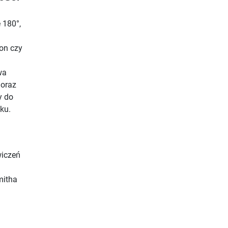
 180°,
on czy
wa
 oraz
y do
ku.
wiczeń
u
mitha