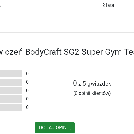
2 lata
wiczeń BodyCraft SG2 Super Gym Te
0
0
0
z 5 gwiazdek
0
(0 opinii klientów)
0
0
DODAJ OPINIĘ