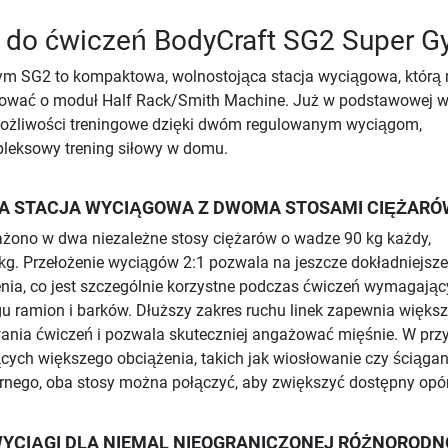
s do ćwiczeń BodyCraft SG2 Super 
ym SG2 to kompaktowa, wolnostojąca stacja wyciągowa, którą
wać o moduł Half Rack/Smith Machine. Już w podstawowej we
ożliwości treningowe dzięki dwóm regulowanym wyciągom,
leksowy trening siłowy w domu.
 STACJA WYCIĄGOWA Z DWOMA STOSAMI CIĘŻARÓ
ono w dwa niezależne stosy ciężarów o wadze 90 kg każdy,
kg. Przełożenie wyciągów 2:1 pozwala na jeszcze dokładniejsze
enia, co jest szczególnie korzystne podczas ćwiczeń wymagają
ingu ramion i barków. Dłuższy zakres ruchu linek zapewnia więks
ia ćwiczeń i pozwala skuteczniej angażować mięśnie. W prz
ych większego obciążenia, takich jak wiosłowanie czy ściągan
rnego, oba stosy można połączyć, aby zwiększyć dostępny opór
YCIĄGI DLA NIEMAL NIEOGRANICZONEJ RÓŻNORODN