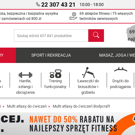
22 307 43 21
10:00 - 18:00
bka, bezpieczna i bezpłatna wysyłka
69 sklepów fitness i 75 własnych
y zamówieniach od
800 zł
techników serwisowych
69
Szukaj
naj
WY
SPORT I REKREACJA
MASAŻ, JOGA I W
a
Hantle,
Trening
Ławeczki do
Drążki do
 i
sztangi i
funkcjonalny
brzuszków i
podciągania
obciążenia
grzbietu
ń
Multi atlasy do ćwiczeń
Multi atlasy do ćwiczeń Bodycraft