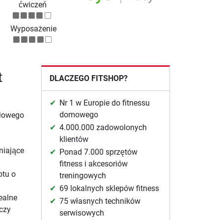
ćwiczeń
Wyposażenie
t
DLACZEGO FITSHOP?
Nr 1 w Europie do fitnessu
domowego
iłowego
4.000.000 zadowolonych
klientów
niające
Ponad 7.000 sprzętów
fitness i akcesoriów
otu o
treningowych
69 lokalnych sklepów fitness
ealne
75 własnych techników
czy
serwisowych