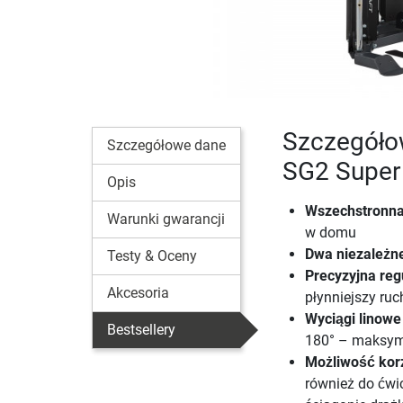
Szczegółow
Szczegółowe dane
SG2 Supe
Opis
Wszechstronna
Warunki gwarancji
w domu
Dwa niezależne
Testy & Oceny
Precyzyjna reg
Akcesoria
płynniejszy ruc
Wyciągi linowe
Bestsellery
180° – maksym
Możliwość korz
również do ćwi