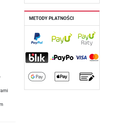
METODY PŁATNOŚCI
e
rami
cm