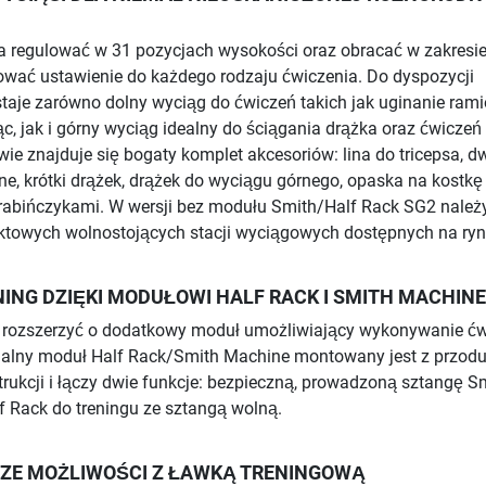
 regulować w 31 pozycjach wysokości oraz obracać w zakresie
wać ustawienie do każdego rodzaju ćwiczenia. Do dyspozycji
taje zarówno dolny wyciąg do ćwiczeń takich jak uginanie rami
c, jak i górny wyciąg idealny do ściągania drążka oraz ćwiczeń
wie znajduje się bogaty komplet akcesoriów: lina do tricepsa, d
e, krótki drążek, drążek do wyciągu górnego, opaska na kostkę
rabińczykami. W wersji bez modułu Smith/Half Rack SG2 należ
ktowych wolnostojących stacji wyciągowych dostępnych na ryn
ING DZIĘKI MODUŁOWI HALF RACK I SMITH MACHINE
rozszerzyć o dodatkowy moduł umożliwiający wykonywanie ć
nalny moduł Half Rack/Smith Machine montowany jest z przod
ukcji i łączy dwie funkcje: bezpieczną, prowadzoną sztangę S
f Rack do treningu ze sztangą wolną.
SZE MOŻLIWOŚCI Z ŁAWKĄ TRENINGOWĄ