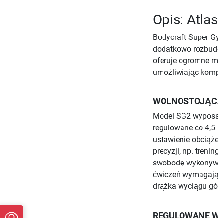
Opis: Atla
Bodycraft Super G
dodatkowo rozbudo
oferuje ogromne m
umożliwiając komp
WOLNOSTOJĄCA
Model SG2 wyposaż
regulowane co 4,5 
ustawienie obciąż
precyzji, np. tren
swobodę wykonywan
ćwiczeń wymagając
drążka wyciągu gó
REGULOWANE W