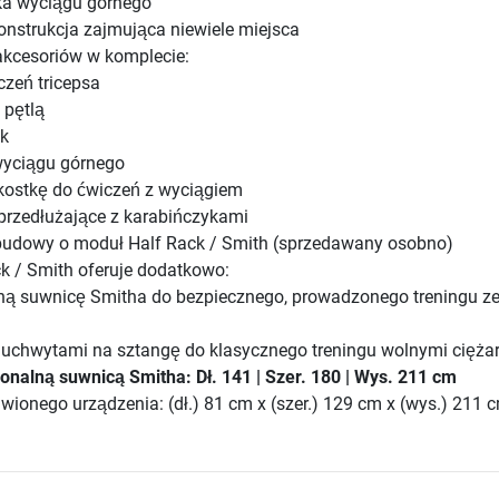
ka wyciągu górnego
strukcja zajmująca niewiele miejsca
akcesoriów w komplecie:
czeń tricepsa
 pętlą
ek
wyciągu górnego
kostkę do ćwiczeń z wyciągiem
przedłużające z karabińczykami
budowy o moduł Half Rack / Smith (sprzedawany osobno)
k / Smith oferuje dodatkowo:
ną suwnicę Smitha do bezpiecznego, prowadzonego treningu z
 uchwytami na sztangę do klasycznego treningu wolnymi cięża
onalną suwnicą Smitha: Dł. 141 | Szer. 180 | Wys. 211 cm
wionego urządzenia: (dł.) 81 cm x (szer.) 129 cm x (wys.) 211 