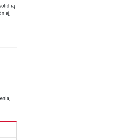
solidną
niej,
enia,