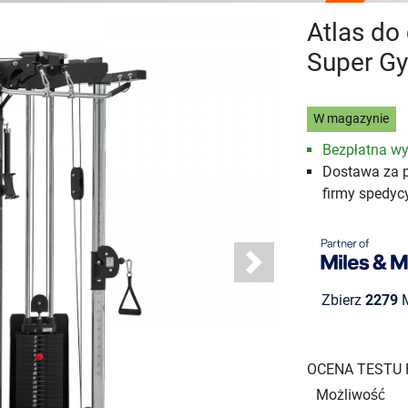
Atlas do
Super G
W magazynie
Bezpłatna wy
Dostawa za 
firmy spedyc
Next
Zbierz
2279
M
OCENA TESTU
Możliwość