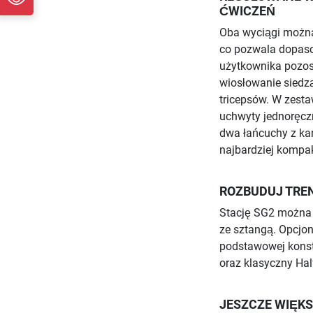
ĆWICZEŃ
Oba wyciągi można
co pozwala dopaso
użytkownika pozos
wiosłowanie siedzą
tricepsów. W zesta
uchwyty jednoręczn
dwa łańcuchy z ka
najbardziej kompa
ROZBUDUJ TREN
Stację SG2 można 
ze sztangą. Opcjo
podstawowej konstr
oraz klasyczny Hal
JESZCZE WIĘK