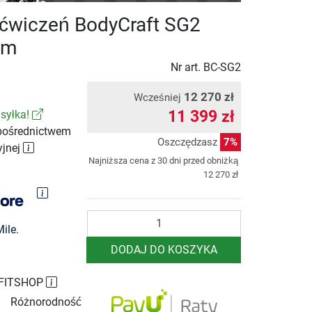
 ćwiczeń BodyCraft SG2
ym
Nr art.
BC-SG2
12 270 zł
Wcześniej
11 399 zł
syłka!
pośrednictwem
Oszczędzasz
7%
yjnej
Najniższa cena z 30 dni przed obniżką
12 270 zł
Ilość
ile.
DODAJ DO KOSZYKA
 FITSHOP
Różnorodność