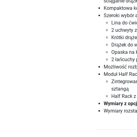
ściąganie drąż
Kompaktowa kon
Szeroki wybór 
Lina do ćwi
2 uchwyty z
Krótki drąż
Drążek do 
Opaska na 
2 łańcuchy 
Możliwość roz
Moduł Half Rac
Zintegrowa
sztangą
Half Rack z
Wymiary z opcj
Wymiary rozsta