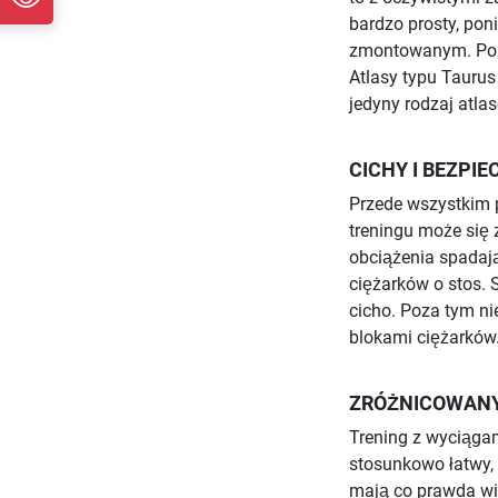
bardzo prosty, pon
zmontowanym. Pon
Atlasy typu Tauru
jedyny rodzaj atla
CICHY I BEZPI
Przede wszystkim
treningu może się 
obciążenia spadają
ciężarków o stos. 
cicho. Poza tym n
blokami ciężarków
ZRÓŻNICOWANY
Trening z wyciągam
stosunkowo łatwy, 
mają co prawda wi