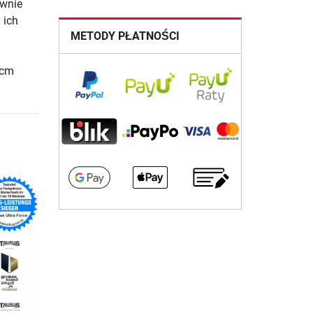
awnie
 ich
METODY PŁATNOŚCI
 cm