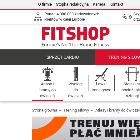
O firmie
Stopka redakcyjna
Kariera
Kontakt
Ponad 4.000.000 zadowolonych
Szy
klientów w całej Europie
prz
SPRZĘT CARDIO
TRENING SIŁO
Atlasy i
Wyciągi
Ławki
Stojaki n
bramy do
do
treningowe
obciążenia
ćwiczeń
ćwiczeń
sztangi
Strona główna
Trening siłowy
Atlasy i bramy do ćwicze