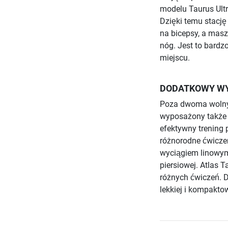
modelu Taurus Ult
Dzięki temu stacj
na bicepsy, a mas
nóg. Jest to bardz
miejscu.
DODATKOWY WY
Poza dwoma wolnym
wyposażony także 
efektywny trening
różnorodne ćwiczen
wyciągiem linowym
piersiowej. Atlas 
różnych ćwiczeń. D
lekkiej i kompaktow