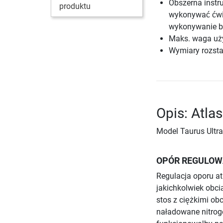
Obszerna instr
produktu
wykonywać ćwic
wykonywanie b
Maks. waga uż
Wymiary rozsta
Opis: Atlas
Model Taurus Ultra 
OPÓR REGULOW
Regulacja oporu at
jakichkolwiek obci
stos z ciężkimi ob
naładowane nitrog