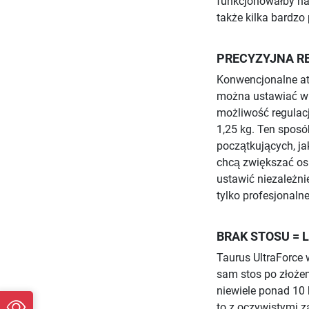
funkcjonowałby na
także kilka bardzo 
PRECYZYJNA R
Konwencjonalne atl
można ustawiać w k
możliwość regulacj
1,25 kg. Ten sposó
początkujących, j
chcą zwiększać os
ustawić niezależnie
tylko profesjonaln
BRAK STOSU = 
Taurus UltraForce 
sam stos po złoże
niewiele ponad 10 
to z oczywistymi z