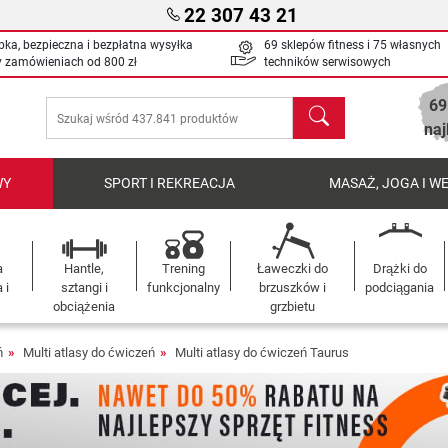
22 307 43 21
bka, bezpieczna i bezpłatna wysyłka
69 sklepów fitness i 75 własnych
y zamówieniach od
800 zł
techników serwisowych
69
Szukaj
naj
WY
SPORT I REKREACJA
MASAŻ, JOGA I W
a
Hantle,
Trening
Ławeczki do
Drążki do
 i
sztangi i
funkcjonalny
brzuszków i
podciągania
obciążenia
grzbietu
ń
Multi atlasy do ćwiczeń
Multi atlasy do ćwiczeń Taurus