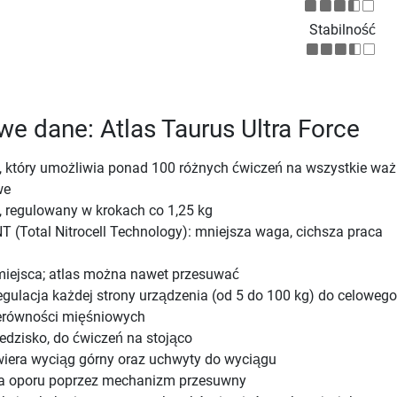
Stabilność
e dane: Atlas Taurus Ultra Force
u, który umożliwia ponad 100 różnych ćwiczeń na wszystkie wa
we
, regulowany w krokach co 1,25 kg
T (Total Nitrocell Technology): mniejsza waga, cichsza praca
iejsca; atlas można nawet przesuwać
egulacja każdej strony urządzenia (od 5 do 100 kg) do celowego
erówności mięśniowych
dzisko, do ćwiczeń na stojąco
iera wyciąg górny oraz uchwyty do wyciągu
ja oporu poprzez mechanizm przesuwny