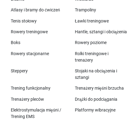
Atlasy i bramy do ćwiczeń
Trampoliny
Tenis stołowy
Ławki treningowe
Rowery treningowe
Hantle, sztangi i obciążenia
Boks
Rowery poziome
Rowery stacjonarne
Rolki treningowe i
trenażery
Steppery
Stojaki na obciążenia i
sztangi
Trening funkcjonalny
Trenażery mięśni brzucha
Trenażery pleców
Drążki do podciągania
Elektrostymulacja mięśni /
Platformy wibracyjne
Trening EMS
Wszystkie marki