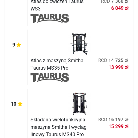
Atlas do ćwiczeń Taurus
RCD
7 360 zł
6 049 zł
WS3
9
Atlas z maszyną Smitha
RCD
14 725 zł
13 999 zł
Taurus MS35 Pro
10
Składana wielofunkcyjna
RCD
16 197 zł
15 299 zł
maszyna Smitha i wyciąg
linowy Taurus MS40 Pro