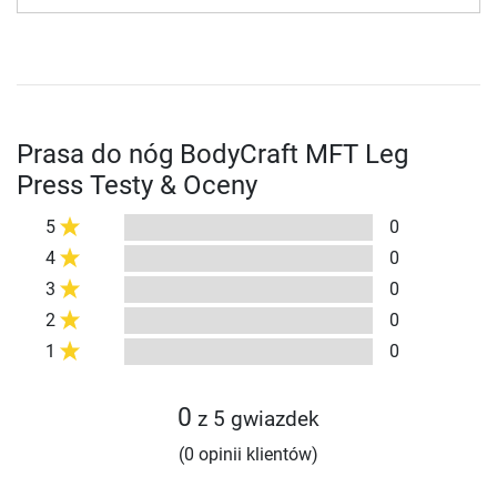
Prasa do nóg BodyCraft MFT Leg
Press Testy & Oceny
5
0
4
0
3
0
2
0
1
0
0
z 5 gwiazdek
(0 opinii klientów)