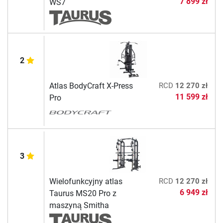
7 899 zł
WS7
2
Atlas BodyCraft X-Press
RCD
12 270 zł
11 599 zł
Pro
3
Wielofunkcyjny atlas
RCD
12 270 zł
6 949 zł
Taurus MS20 Pro z
maszyną Smitha