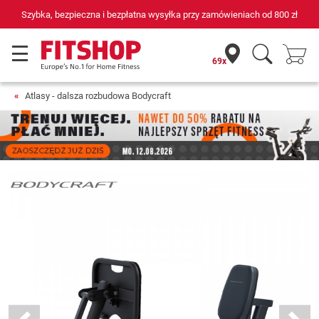
Szybka, bezpieczna i bezpłatna wysyłka przy zamówieniach od
800 zł
69x
Atlasy - dalsza rozbudowa Bodycraft