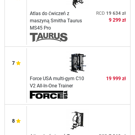
Atlas do ćwiczeń z
RCD
19 634 zł
9 299 zł
maszyną Smitha Taurus
MS45 Pro
7
Force USA multi-gym C10
19 999 zł
V2 All-In-One Trainer
8