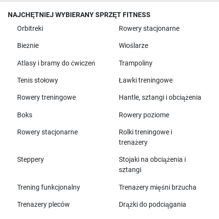
NAJCHĘTNIEJ WYBIERANY SPRZĘT FITNESS
Orbitreki
Rowery stacjonarne
Bieżnie
Wioślarze
Atlasy i bramy do ćwiczeń
Trampoliny
Tenis stołowy
Ławki treningowe
Rowery treningowe
Hantle, sztangi i obciążenia
Boks
Rowery poziome
Rowery stacjonarne
Rolki treningowe i
trenażery
Steppery
Stojaki na obciążenia i
sztangi
Trening funkcjonalny
Trenażery mięśni brzucha
Trenażery pleców
Drążki do podciągania