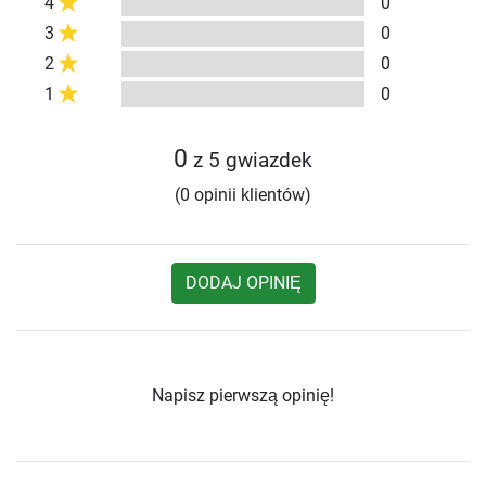
4
0
3
0
2
0
1
0
0
z 5 gwiazdek
(0 opinii klientów)
DODAJ OPINIĘ
Napisz pierwszą opinię!