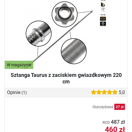
W magazynie
Sztanga Taurus z zaciskiem gwiazdkowym 220
cm
Opinie
5,0
(1)
Oszczędzasz
27 zł
487 zł
RCD
460 zł