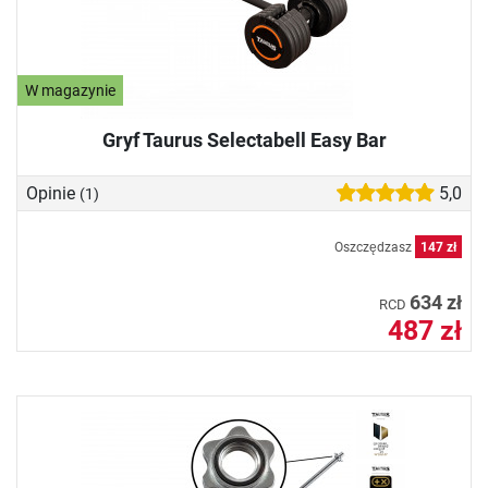
W magazynie
Gryf Taurus Selectabell Easy Bar
Opinie
5,0
(1)
Oszczędzasz
147 zł
634 zł
RCD
487 zł