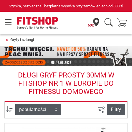
Szybka, bezpieczna i bezpłatna wysyłka przy zamówieniach od
800 zł
69x
Gryfy i sztangi
DŁUGI GRYF PROSTY 30MM W
FITSHOP NR 1 W EUROPIE DO
FITNESSU DOMOWEGO
Filtruj widok
sortuj wg:
Filtry