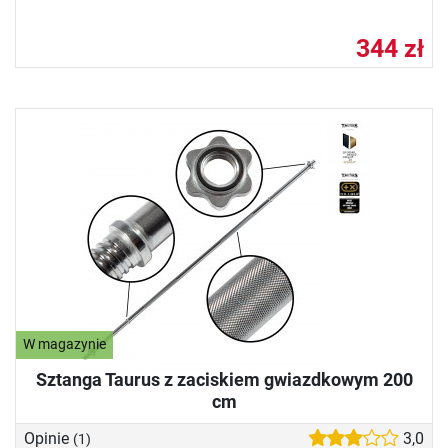
344 zł
W magazynie
Sztanga Taurus z zaciskiem gwiazdkowym 200
cm
Opinie
3,0
(1)