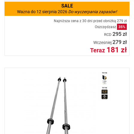
SALE
Ważna do 12 sierpnia 2026
Do wyczerpania zapasów!
Najniższa cena z 30 dni przed obniżką
279 zł
Oszczędzasz
35%
295 zł
RCD
279 zł
Wcześniej
181 zł
Teraz