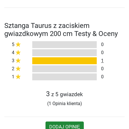
Sztanga Taurus z zaciskiem
gwiazdkowym 200 cm Testy & Oceny
5
0
4
0
3
1
2
0
1
0
3
z 5 gwiazdek
(1 Opinia klienta)
DODAJ OPINIĘ