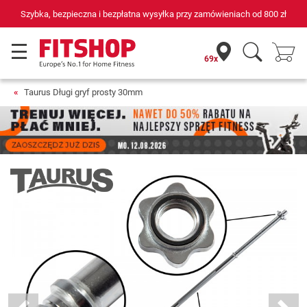
łka przy zamówieniach od
800 zł
69 sklepów fitness i 75 własnyc
69x
Taurus Długi gryf prosty 30mm