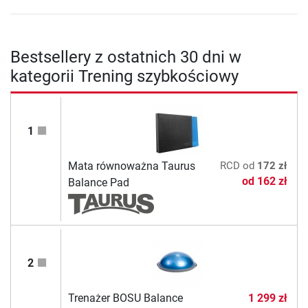
Bestsellery z ostatnich 30 dni w
kategorii Trening szybkościowy
1
Mata równoważna Taurus
RCD
od
172 zł
od
162 zł
Balance Pad
2
Trenażer BOSU Balance
1 299 zł