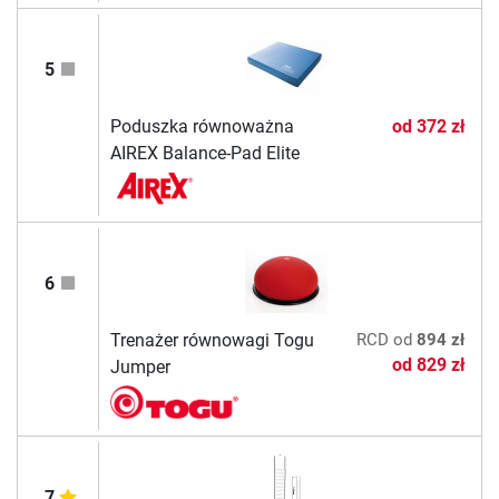
5
Poduszka równoważna
od
372 zł
AIREX Balance-Pad Elite
6
Trenażer równowagi Togu
RCD
od
894 zł
od
829 zł
Jumper
7