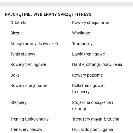
NAJCHĘTNIEJ WYBIERANY SPRZĘT FITNESS
Orbitreki
Rowery stacjonarne
Bieżnie
Wioślarze
Atlasy i bramy do ćwiczeń
Trampoliny
Tenis stołowy
Ławki treningowe
Rowery treningowe
Hantle, sztangi i obciążenia
Boks
Rowery poziome
Rowery stacjonarne
Rolki treningowe i
trenażery
Steppery
Stojaki na obciążenia i
sztangi
Trening funkcjonalny
Trenażery mięśni brzucha
Trenażery pleców
Drążki do podciągania