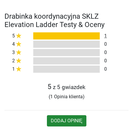
Drabinka koordynacyjna SKLZ
Elevation Ladder Testy & Oceny
5
1
4
0
3
0
2
0
1
0
5
z 5 gwiazdek
(1 Opinia klienta)
DODAJ OPINIĘ