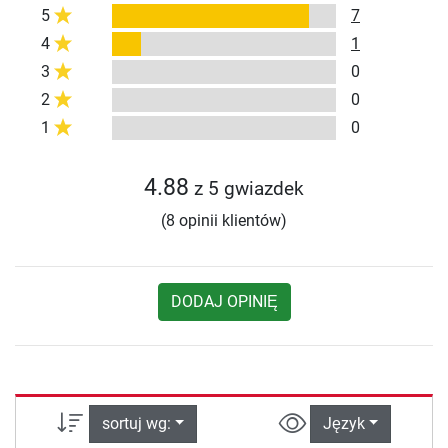
5
7
4
1
3
0
2
0
1
0
4.88
z 5 gwiazdek
(8 opinii klientów)
DODAJ OPINIĘ
sortuj wg:
Język