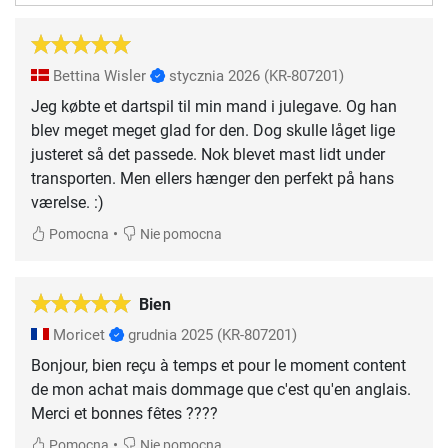
Bettina Wisler
stycznia 2026
(KR-807201)
Jeg købte et dartspil til min mand i julegave. Og han
blev meget meget glad for den. Dog skulle låget lige
justeret så det passede. Nok blevet mast lidt under
transporten. Men ellers hænger den perfekt på hans
værelse. :)
•
Pomocna
Nie pomocna
Bien
Moricet
grudnia 2025
(KR-807201)
Bonjour, bien reçu à temps et pour le moment content
de mon achat mais dommage que c'est qu'en anglais.
Merci et bonnes fêtes ????
•
Pomocna
Nie pomocna