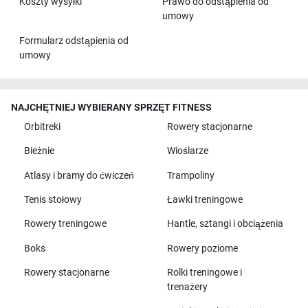
Koszty wysyłki
Prawo do odstąpienia od
umowy
Formularz odstąpienia od
umowy
NAJCHĘTNIEJ WYBIERANY SPRZĘT FITNESS
Orbitreki
Rowery stacjonarne
Bieżnie
Wioślarze
Atlasy i bramy do ćwiczeń
Trampoliny
Tenis stołowy
Ławki treningowe
Rowery treningowe
Hantle, sztangi i obciążenia
Boks
Rowery poziome
Rowery stacjonarne
Rolki treningowe i
trenażery