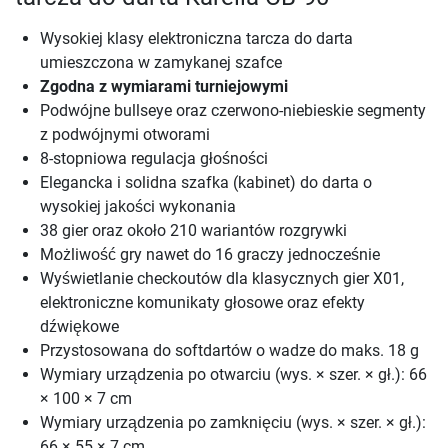
Wysokiej klasy elektroniczna tarcza do darta
umieszczona w zamykanej szafce
Zgodna z wymiarami turniejowymi
Podwójne bullseye oraz czerwono-niebieskie segmenty
z podwójnymi otworami
8-stopniowa regulacja głośności
Elegancka i solidna szafka (kabinet) do darta o
wysokiej jakości wykonania
38 gier oraz około 210 wariantów rozgrywki
Możliwość gry nawet do 16 graczy jednocześnie
Wyświetlanie checkoutów dla klasycznych gier X01,
elektroniczne komunikaty głosowe oraz efekty
dźwiękowe
Przystosowana do softdartów o wadze do maks. 18 g
Wymiary urządzenia po otwarciu (wys. × szer. × gł.): 66
× 100 × 7 cm
Wymiary urządzenia po zamknięciu (wys. × szer. × gł.):
66 × 55 × 7 cm