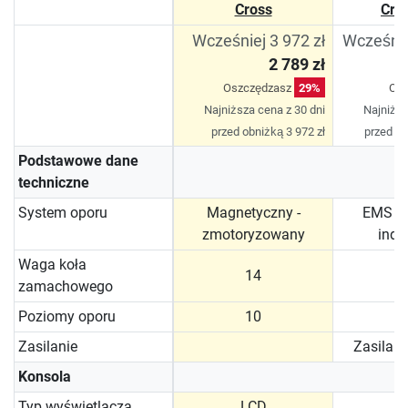
Cross
Cro
Wcześniej 3 972 zł
Wcześnie
2 789 zł
Oszczędzasz
29%
Os
Najniższa cena z 30 dni
Najniższ
przed obniżką 3 972 zł
przed ob
Podstawowe dane
techniczne
System oporu
Magnetyczny -
EMS /
zmotoryzowany
indu
Waga koła
14
zamachowego
Poziomy oporu
10
Zasilanie
Zasilani
Konsola
Typ wyświetlacza
LCD