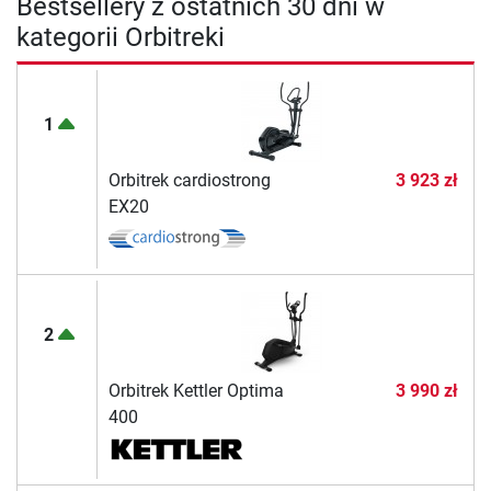
Bestsellery z ostatnich 30 dni w
kategorii Orbitreki
1
Orbitrek cardiostrong
3 923 zł
EX20
2
Orbitrek Kettler Optima
3 990 zł
400