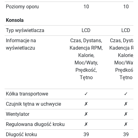
Poziomy oporu
10
10
Konsola
Typ wyświetlacza
LCD
LCD
Informacje na
Czas, Dystans,
Czas, Dystan
wyświetlaczu
Kadencja RPM,
Kadencja RP
Kalorie,
Kalorie,
Moc/Waty,
Moc/Waty,
Prędkość,
Prędkość,
Tętno
Tętno
Kółka transportowe
✓
✓
Czujnik tętna w uchwycie
✗
✗
Wentylator
✗
✗
Regulowana długość kroku
✗
✗
Długość kroku
39
39