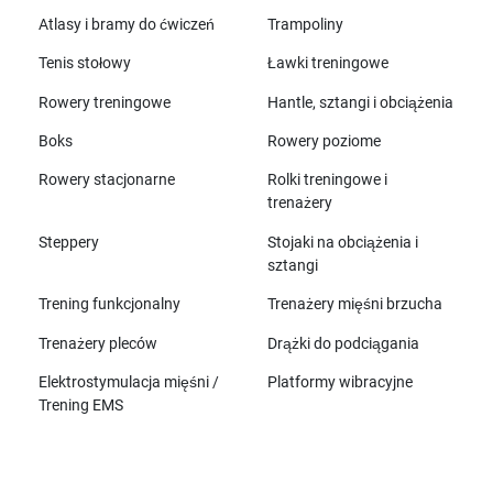
Atlasy i bramy do ćwiczeń
Trampoliny
Tenis stołowy
Ławki treningowe
Rowery treningowe
Hantle, sztangi i obciążenia
Boks
Rowery poziome
Rowery stacjonarne
Rolki treningowe i
trenażery
Steppery
Stojaki na obciążenia i
sztangi
Trening funkcjonalny
Trenażery mięśni brzucha
Trenażery pleców
Drążki do podciągania
Elektrostymulacja mięśni /
Platformy wibracyjne
Trening EMS
Wszystkie marki