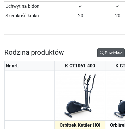
Uchwyt na bidon
✓
✓
Szerokość kroku
20
20
Rodzina produktów
Powiększ
Nr art.
K-CT1061-400
K-CT1
Orbitrek Kettler HOI
Orbitrek 