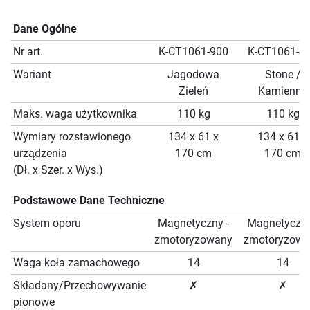
Dane Ogólne
Nr art.
K-CT1061-900
K-CT1061-4
Wariant
Jagodowa
Stone /
Zieleń
Kamienny
Maks. waga użytkownika
110 kg
110 kg
Wymiary rozstawionego
134 x 61 x
134 x 61 x
urządzenia
170 cm
170 cm
(Dł. x Szer. x Wys.)
Podstawowe Dane Techniczne
System oporu
Magnetyczny -
Magnetyczny
zmotoryzowany
zmotoryzowa
Waga koła zamachowego
14
14
Składany/Przechowywanie
✗
✗
pionowe