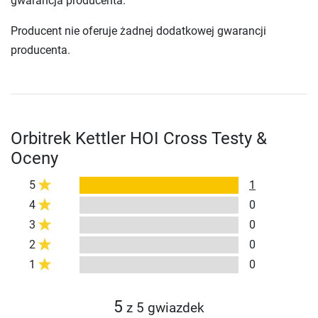
gwarancja producenta.
Producent nie oferuje żadnej dodatkowej gwarancji
producenta.
Orbitrek Kettler HOI Cross Testy &
Oceny
5
1
4
0
3
0
2
0
1
0
5
z 5 gwiazdek