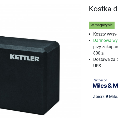
Kostka d
W magazynie
Koszty wysyłk
Darmowa wy
przy zakupa
800 zł
Dostawa za 
UPS
Zbierz
9
Mile.