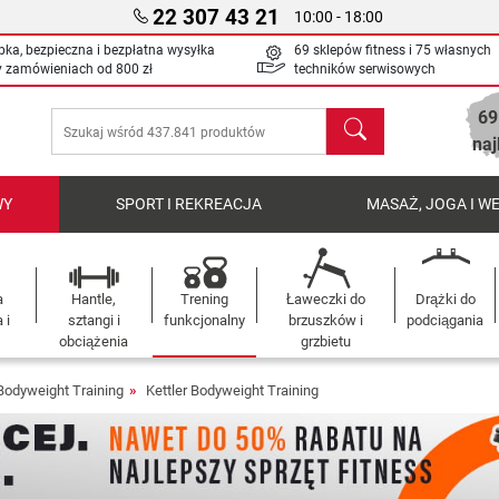
22 307 43 21
10:00 - 18:00
bka, bezpieczna i bezpłatna wysyłka
69 sklepów fitness i 75 własnych
y zamówieniach od
800 zł
techników serwisowych
69
Szukaj
naj
WY
SPORT I REKREACJA
MASAŻ, JOGA I W
a
Hantle,
Trening
Ławeczki do
Drążki do
 i
sztangi i
funkcjonalny
brzuszków i
podciągania
obciążenia
grzbietu
Bodyweight Training
Kettler Bodyweight Training