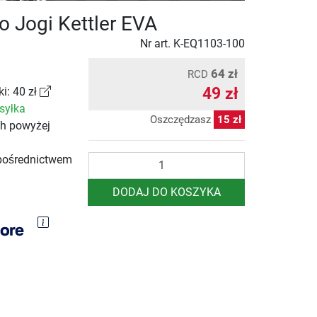
o Jogi Kettler EVA
Nr art.
K-EQ1103-100
64 zł
RCD
49 zł
i: 40 zł
syłka
Oszczędzasz
15 zł
ch powyżej
Ilość
pośrednictwem
DODAJ DO KOSZYKA