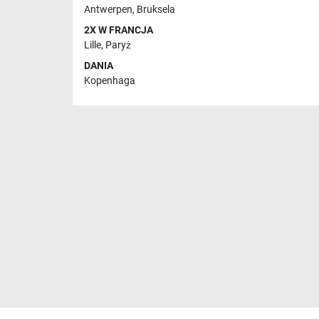
Antwerpen
,
Bruksela
2X W FRANCJA
Lille
,
Paryż
DANIA
Kopenhaga