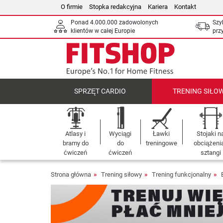
O firmie
Stopka redakcyjna
Kariera
Kontakt
Ponad 4.000.000 zadowolonych
Szy
klientów w całej Europie
prz
SPRZĘT CARDIO
TRENING SIŁO
Atlasy i
Wyciągi
Ławki
Stojaki n
bramy do
do
treningowe
obciążenia
ćwiczeń
ćwiczeń
sztangi
Strona główna
Trening siłowy
Trening funkcjonalny