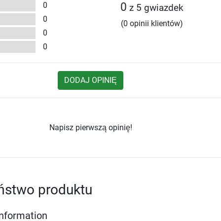
0
0
z 5 gwiazdek
0
(0 opinii klientów)
0
0
DODAJ OPINIĘ
Napisz pierwszą opinię!
ństwo produktu
Information