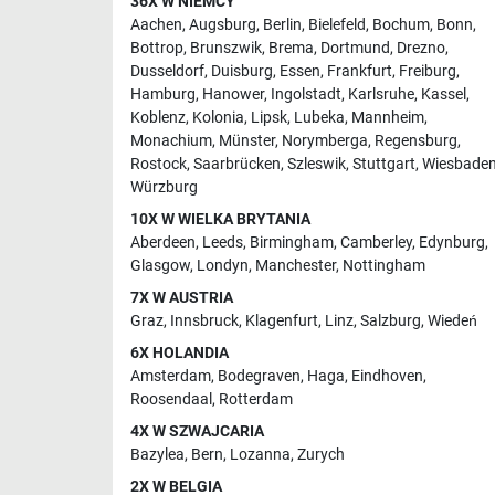
36X W NIEMCY
Aachen
,
Augsburg
,
Berlin
,
Bielefeld
,
Bochum
,
Bonn
,
Bottrop
,
Brunszwik
,
Brema
,
Dortmund
,
Drezno
,
Dusseldorf
,
Duisburg
,
Essen
,
Frankfurt
,
Freiburg
,
Hamburg
,
Hanower
,
Ingolstadt
,
Karlsruhe
,
Kassel
,
Koblenz
,
Kolonia
,
Lipsk
,
Lubeka
,
Mannheim
,
Monachium
,
Münster
,
Norymberga
,
Regensburg
,
Rostock
,
Saarbrücken
,
Szleswik
,
Stuttgart
,
Wiesbade
Würzburg
10X W WIELKA BRYTANIA
Aberdeen
,
Leeds
,
Birmingham
,
Camberley
,
Edynburg
,
Glasgow
,
Londyn
,
Manchester
,
Nottingham
7X W AUSTRIA
Graz
,
Innsbruck
,
Klagenfurt
,
Linz
,
Salzburg
,
Wiedeń
6X HOLANDIA
Amsterdam
,
Bodegraven
,
Haga
,
Eindhoven
,
Roosendaal
,
Rotterdam
4X W SZWAJCARIA
Bazylea
,
Bern
,
Lozanna
,
Zurych
2X W BELGIA