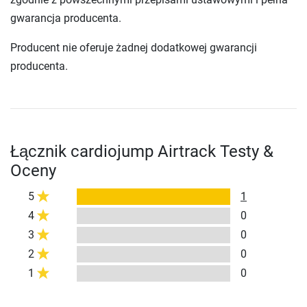
gwarancja producenta.
Producent nie oferuje żadnej dodatkowej gwarancji
producenta.
Łącznik cardiojump Airtrack Testy &
Oceny
5
1
4
0
3
0
2
0
1
0