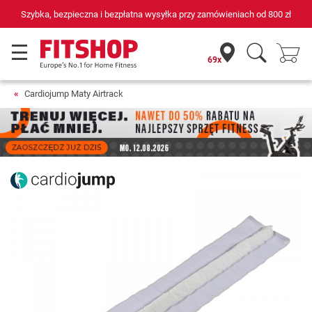
Szybka, bezpieczna i bezpłatna wysyłka przy zamówieniach od
800 zł
69x
Cardiojump Maty Airtrack