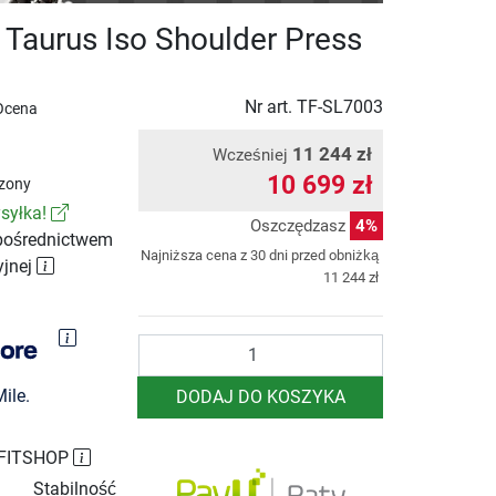
Taurus Iso Shoulder Press
Nr art.
TF-SL7003
Ocena
11 244 zł
Wcześniej
10 699 zł
zony
syłka!
Oszczędzasz
4%
pośrednictwem
Najniższa cena z 30 dni przed obniżką
yjnej
11 244 zł
Ilość
ile.
DODAJ DO KOSZYKA
 FITSHOP
Stabilność