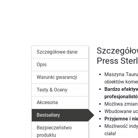
Szczegóło
Szczegółowe dane
Press Ster
Opis
Maszyna Taurus
Warunki gwarancji
obiektów komer
Bardzo efekty
Testy & Oceny
profesjonalis
Akcesoria
Możliwa zmiana
Wbudowane uch
Bestsellery
Przyjemne i ni
Możliwość indy
Bezpieczeństwo
ciała!
produktu