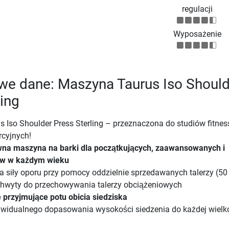
regulacji
Wyposażenie
we dane: Maszyna Taurus Iso Should
ling
 Iso Shoulder Press Sterling – przeznaczona do studiów fitness
cyjnych!
wna maszyna na barki dla początkujących, zaawansowanych i
tów w każdym wieku
 siły oporu przy pomocy oddzielnie sprzedawanych talerzy (5
wyty do przechowywania talerzy obciążeniowych
e przyjmujące potu obicia siedziska
widualnego dopasowania wysokości siedzenia do każdej wielk