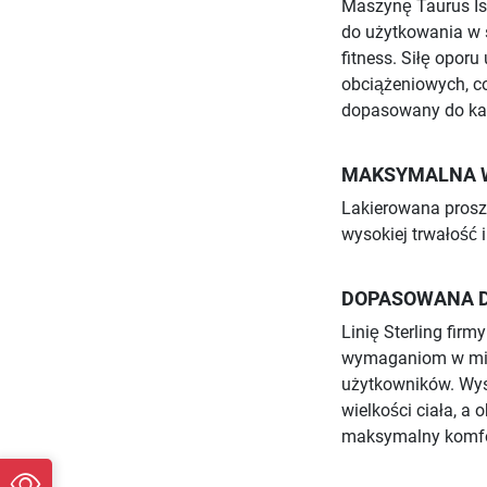
Maszynę Taurus Iso
do użytkowania w s
fitness. Siłę opor
obciążeniowych, c
dopasowany do ka
MAKSYMALNA 
Lakierowana prosz
wysokiej trwałość 
DOPASOWANA D
Linię Sterling fir
wymaganiom w miar
użytkowników. Wy
wielkości ciała, a 
maksymalny komfor