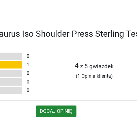
urus Iso Shoulder Press Sterling Te
0
1
4
z 5 gwiazdek
0
(1 Opinia klienta)
0
0
DODAJ OPINIĘ