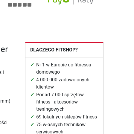
er
DLACZEGO FITSHOP?
Nr 1 w Europie do fitnessu
domowego
 i
4.000.000 zadowolonych
klientów
Ponad 7.000 sprzętów
0 mm)
fitness i akcesoriów
treningowych
69 lokalnych sklepów fitness
ości
75 własnych techników
serwisowych