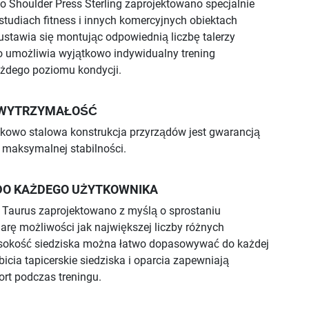
 Shoulder Press Sterling zaprojektowano specjalnie
tudiach fitness i innych komercyjnych obiektach
u ustawia się montując odpowiednią liczbę talerzy
o umożliwia wyjątkowo indywidualny trening
żdego poziomu kondycji.
WYTRZYMAŁOŚĆ
kowo stalowa konstrukcja przyrządów jest gwarancją
i maksymalnej stabilności.
O KAŻDEGO UŻYTKOWNIKA
my Taurus zaprojektowano z myślą o sprostaniu
ę możliwości jak największej liczby różnych
sokość siedziska można łatwo dopasowywać do każdej
obicia tapicerskie siedziska i oparcia zapewniają
t podczas treningu.