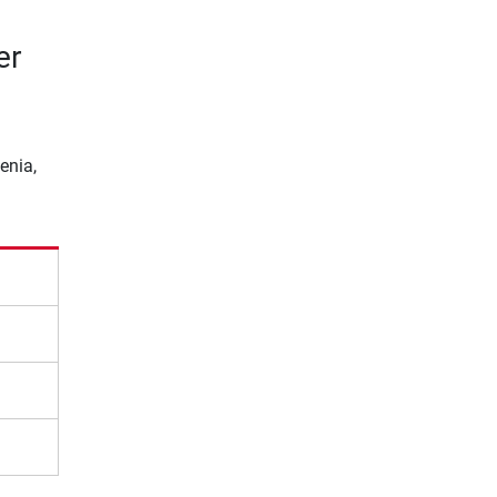
er
enia,