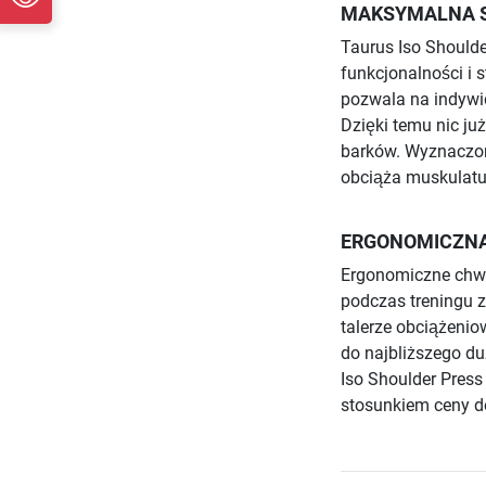
MAKSYMALNA 
Taurus Iso Should
funkcjonalności i 
pozwala na indywi
Dzięki temu nic ju
barków. Wyznaczony
obciąża muskulatu
ERGONOMICZN
Ergonomiczne chwy
podczas treningu 
talerze obciążeni
do najbliższego du
Iso Shoulder Press
stosunkiem ceny do