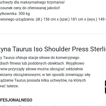
uchwyty dla maksymalnego trzymania!
tosunek ceny do oferowanej jakości!
ytkownika: 300 kg
wionego urządzenia: (dł.) 156 cm x (szer.) 181 cm x (wys.) 149
yna Taurus Iso Shoulder Press Sterl
my Taurus oferuje stacje siłowe do komercyjnego
diach fitness lub podobnych obiektach. Wyjątkowo
ywne przyrządy siłowe można obciążać oddzielnie
erzamy obciążeniowymi, w ten sposób zmieniając siłę
ądzenie Taurus posiada kilka uchwytów, na których
ć talerze.
OFESJONALNEGO