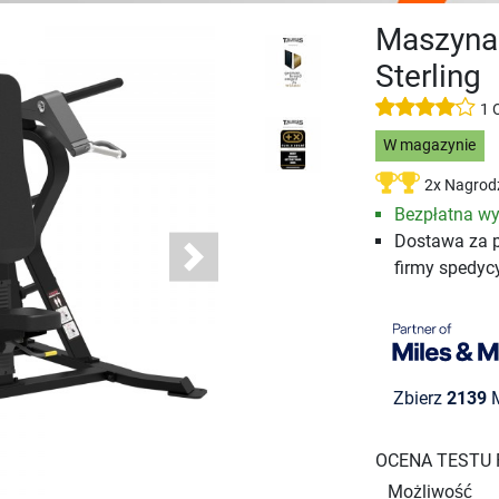
Maszyna 
Sterling
1 
W magazynie
2x Nagrod
Bezpłatna wy
Dostawa za 
firmy spedyc
Next
Zbierz
2139
M
OCENA TESTU
Możliwość