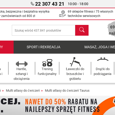
22 307 43 21
10:00 - 18:00
bka, bezpieczna i bezpłatna wysyłka
69 sklepów fitness i 75 własnych
y zamówieniach od
800 zł
techników serwisowych
69
Szukaj
naj
WY
SPORT I REKREACJA
MASAŻ, JOGA I W
a
Hantle,
Trening
Ławeczki do
Drążki do
 i
sztangi i
funkcjonalny
brzuszków i
podciągania
obciążenia
grzbietu
ń
Multi atlasy do ćwiczeń
Multi atlasy do ćwiczeń Taurus