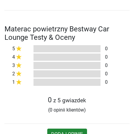
Materac powietrzny Bestway Car
Lounge Testy & Oceny
5
0
4
0
3
0
2
0
1
0
0
z 5 gwiazdek
(0 opinii klientów)