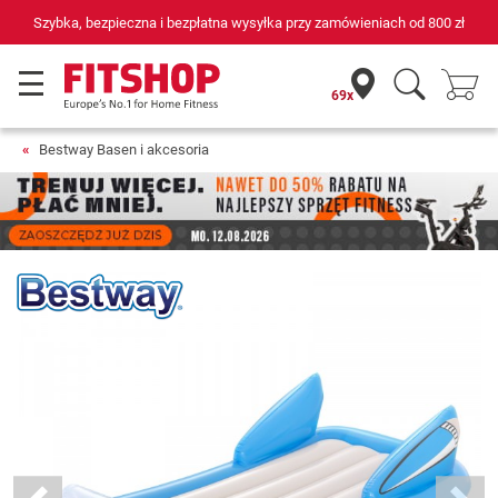
Szybka, bezpieczna i bezpłatna wysyłka przy zamówieniach od
800 zł
69x
Bestway Basen i akcesoria