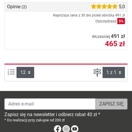
Opinie
5,0
(2)
Najniższa cena z 30 dni przed obniżką
491 zł
Oszczędzasz
5%
491 zł
Wcześniej
465 zł
Ilości produktów na stronie:
Strona
Adres e-mail
Zapisz się na newsletter i odbierz rabat 40 zł *
* Do realizacji przy zakupie od 200 zł
Facebook
Instagram
Youtube