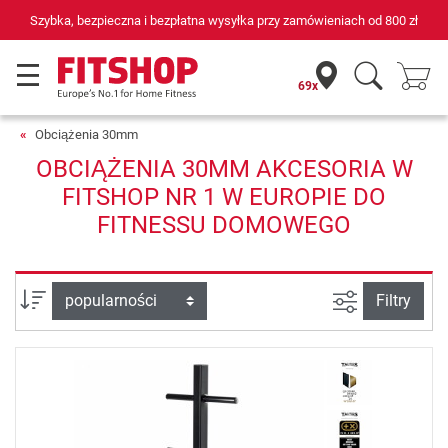
Szybka, bezpieczna i bezpłatna wysyłka przy zamówieniach od
800 zł
69x
Obciążenia 30mm
OBCIĄŻENIA 30MM AKCESORIA W
FITSHOP NR 1 W EUROPIE DO
FITNESSU DOMOWEGO
Filtruj widok
sortuj wg:
Filtry