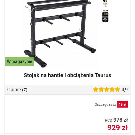
W magazynie
Stojak na hantle i obciążenia Taurus
Opinie
4,9
(7)
Oszczędzasz
49 zł
978 zł
RCD
929 zł