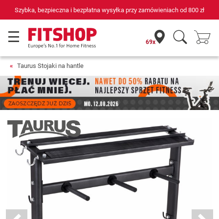
69 sklepów fitness i 75 własnych techników serwisowych
69x
Taurus Stojaki na hantle