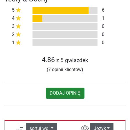
5
6
4
1
3
0
2
0
1
0
4.86
z 5 gwiazdek
(7 opinii klientów)
DODAJ OPINIĘ
sortuj wg:
Język