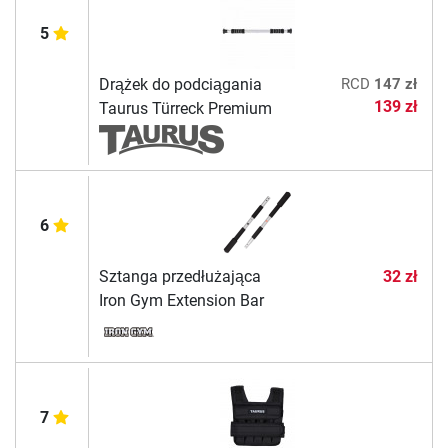
5
Drążek do podciągania
RCD
147 zł
139 zł
Taurus Türreck Premium
6
Sztanga przedłużająca
32 zł
Iron Gym Extension Bar
7