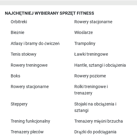
NAJCHĘTNIEJ WYBIERANY SPRZĘT FITNESS
Orbitreki
Rowery stacjonarne
Bieżnie
Wioślarze
Atlasy i bramy do ćwiczeń
Trampoliny
Tenis stołowy
Ławki treningowe
Rowery treningowe
Hantle, sztangi i obciążenia
Boks
Rowery poziome
Rowery stacjonarne
Rolki treningowe i
trenażery
Steppery
Stojaki na obciążenia i
sztangi
Trening funkcjonalny
Trenażery mięśni brzucha
Trenażery pleców
Drążki do podciągania