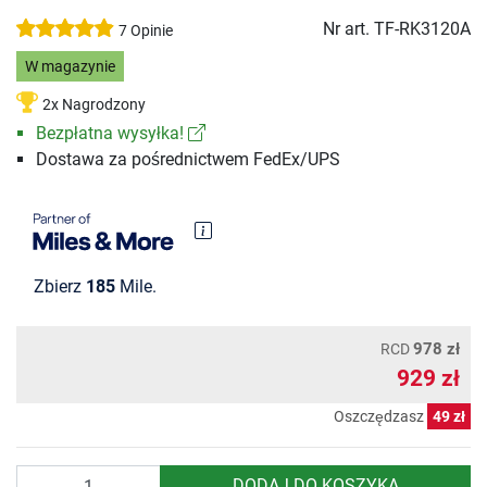
Nr art.
TF-RK3120A
7 Opinie
W magazynie
2x Nagrodzony
Bezpłatna wysyłka!
Dostawa za pośrednictwem FedEx/UPS
Zbierz
185
Mile.
978 zł
RCD
929 zł
Oszczędzasz
49 zł
Ilość
DODAJ DO KOSZYKA