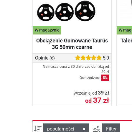
W magazynie
W mag
Obciążenie Gumowane Taurus
Tale
3G 50mm czarne
Opinie
5,0
(6)
Najniższa cena z 30 dni przed obniżką od
39 zł
Oszczędzasz
5%
39 zł
Wcześniej od
37 zł
od
Filtruj widok
sortuj wg:
Filtry