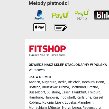
Metody płatności
ODWIEDŹ NASZ SKLEP STACJONARNY W POLSKA
Warszawa
36X W NIEMCY
Aachen
,
Augsburg
,
Berlin
,
Bielefeld
,
Bochum
,
Bonn
,
Bottrop
,
Brunszwik
,
Brema
,
Dortmund
,
Drezno
,
Dusseldorf
,
Duisburg
,
Essen
,
Frankfurt
,
Freiburg
,
Hamburg
,
Hanower
,
Ingolstadt
,
Karlsruhe
,
Kassel
,
Koblenz
,
Kolonia
,
Lipsk
,
Lubeka
,
Mannheim
,
Monachium
,
Münster
,
Norymberga
,
Regensburg
,