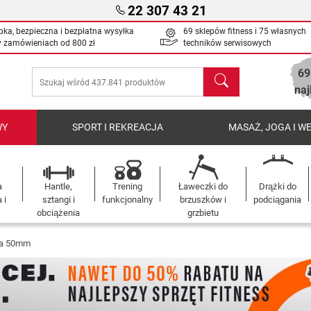
22 307 43 21
bka, bezpieczna i bezpłatna wysyłka
69 sklepów fitness i 75 własnych
y zamówieniach od
800 zł
techników serwisowych
69
Szukaj
naj
WY
SPORT I REKREACJA
MASAŻ, JOGA I W
a
Hantle,
Trening
Ławeczki do
Drążki do
 i
sztangi i
funkcjonalny
brzuszków i
podciągania
obciążenia
grzbietu
ia 50mm