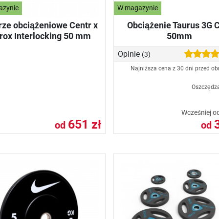
azynie
W magazynie
rze obciążeniowe Centr x
Obciążenie Taurus 3G 
rox Interlocking 50 mm
50mm
Opinie
(3)
Najniższa cena z 30 dni przed ob
Oszczędz
Wcześniej o
651 zł
od
od