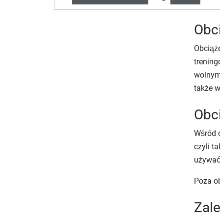
Obci
Obciąż
trening
wolnymi
także 
Obci
Wśród o
czyli t
używać 
Poza o
Zale