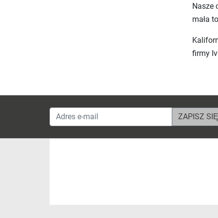
Nasze o
mała to
Kalifor
firmy I
Adres e-mail