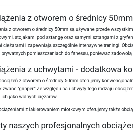
ążenia z otworem o średnicy 50mm 
enia z otworem o średnicy 50mm są używane przede wszystkim 
owymi, stojakami pod sztangę oraz samymi sztangami z gryfe
 ciężarami i zapewniają szczególnie intensywne treningi. O
w prywatnych pomieszczeniach do fitnessu, ponieważ zadowol
ążenia z uchwytami - dodatkowa kor
bciążeń z otworem o średnicy 50mm oferujemy konwencjonalne
ak zwane "gripper." Ze względu na uchwyty tego rodzaju obciążeni
ich jako wolnych ciężarów.
bciążeniami z lakierowaniem młotkowym oferujemy także obc
ty naszych profesjonalnych obciąże