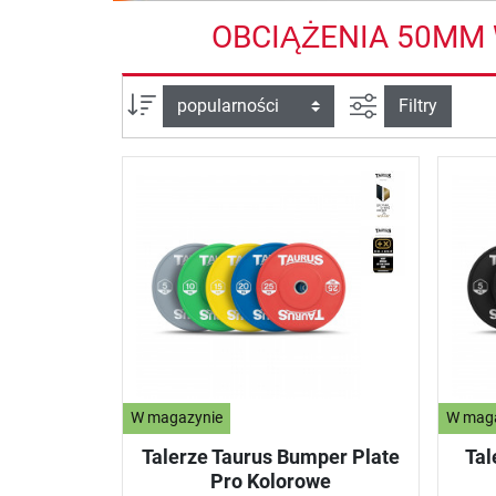
OBCIĄŻENIA 50MM 
Filtruj widok
sortuj wg:
Filtry
W magazynie
W mag
Talerze Taurus Bumper Plate
Tal
Pro Kolorowe