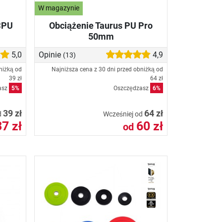
W magazynie
CPU
Obciążenie Taurus PU Pro
50mm
5,0
Opinie
4,9
(13)
niżką od
Najniższa cena z 30 dni przed obniżką od
39 zł
64 zł
asz
5%
Oszczędzasz
6%
39 zł
64 zł
d
Wcześniej od
37 zł
60 zł
od