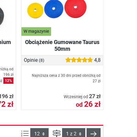
W magazynie
mium
Obciążenie Gumowane Taurus
50mm
Opinie
4,8
(8)
niżką od
196 zł
Najniższa cena z 30 dni przed obniżką od
sz
12%
27 zł
196 zł
27 zł
Wcześniej od
2 zł
26 zł
od
Ilości produktów na stronie:
Strona
Dalej