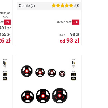
Opinie
5,0
(7)
niżką od
465 zł
asz
8%
Oszczędzasz
5 zł
491 zł
465 zł
98 zł
od
RCD
6 zł
93 zł
od