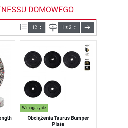
FITNESSU DOMOWEGO
Ilości produktów na stronie:
Strona
Dalej
W magazynie
ength
Obciążenia Taurus Bumper
Plate