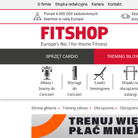
O firmie
Stopka redakcyjna
Kariera
Kontakt
Ponad 4.000.000 zadowolonych
Szy
klientów w całej Europie
prz
SPRZĘT CARDIO
TRENING SIŁO
Atlasy i
Wyciągi
Ławki
Stojaki n
bramy do
do
treningowe
obciążenia
ćwiczeń
ćwiczeń
sztangi
Strona główna
Trening siłowy
Obciążenia
Obciążen