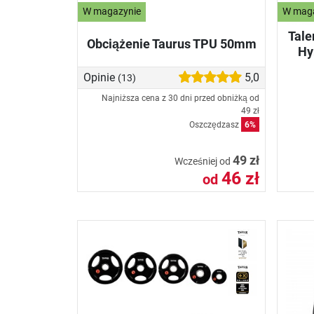
W magazynie
W mag
Tale
Obciążenie Taurus TPU 50mm
Hy
Opinie
5,0
(13)
Najniższa cena z 30 dni przed obniżką od
49 zł
Oszczędzasz
6%
49 zł
Wcześniej od
46 zł
od