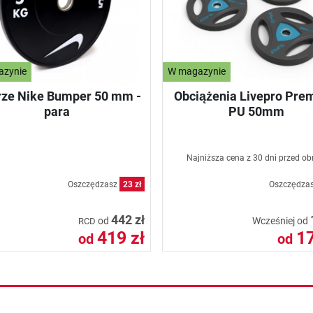
azynie
W magazynie
rze Nike Bumper 50 mm -
Obciążenia Livepro Pre
para
PU 50mm
Najniższa cena z 30 dni przed ob
Oszczędzasz
23 zł
Oszczędza
442 zł
od
Wcześniej od
RCD
419 zł
17
od
od