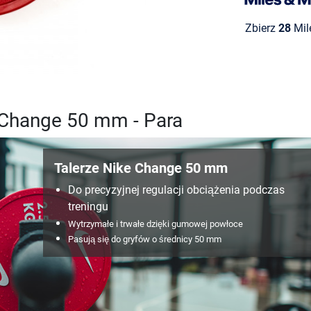
Zbierz
28
Mil
h Change 50 mm - Para
Talerze Nike Change 50 mm
Do precyzyjnej regulacji obciążenia podczas
treningu
Wytrzymałe i trwałe dzięki gumowej powłoce
Pasują się do gryfów o średnicy 50 mm