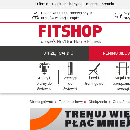
O firmie
Stopka redakcyjna
Kariera
Kontakt
Ponad 4.000.000 zadowolonych
Szy
klientów w całej Europie
prz
SPRZĘT CARDIO
TRENING SIŁO
Atlasy i
Wyciągi
Ławki
Stojaki n
bramy do
do
treningowe
obciążenia
ćwiczeń
ćwiczeń
sztangi
Strona główna
Trening siłowy
Obciążenia
Obciążen