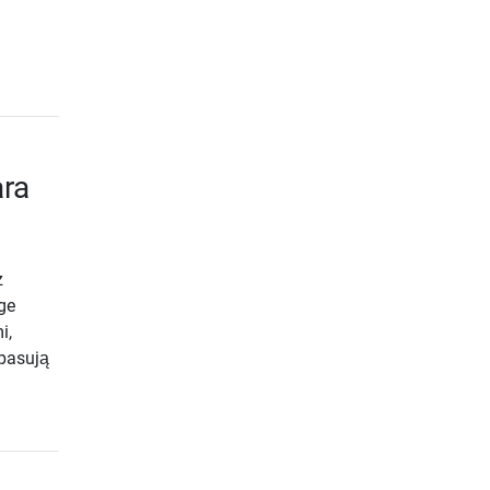
ara
z
ge
i,
 pasują