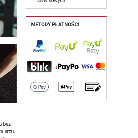
serwisowych
METODY PŁATNOŚCI
u bez
alerzu.