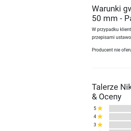
Warunki gw
50 mm - P
W przypadku klien
przepisami ustawo
Producent nie ofer
Talerze Ni
& Oceny
5
4
3