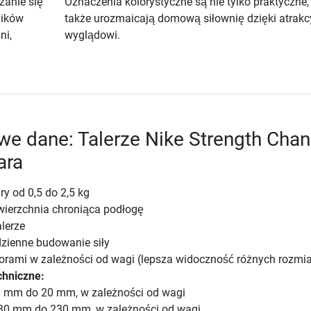
żanie się
Oznaczenia kolorystyczne są nie tylko praktyczne,
ników
także urozmaicają domową siłownię dzięki atrak
ni,
wyglądowi.
e dane: Talerze Nike Strength Cha
ara
y od 0,5 do 2,5 kg
erzchnia chroniąca podłogę
alerze
ienne budowanie siły
orami w zależności od wagi (lepsza widoczność różnych rozmi
chniczne:
3 mm do 20 mm, w zależności od wagi
130 mm do 230 mm, w zależności od wagi