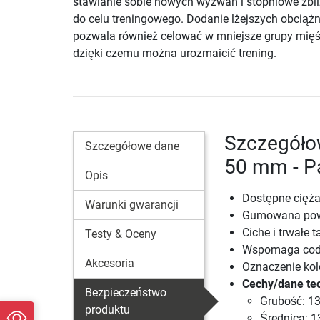
stawianie sobie nowych wyzwań i stopniowe zbli
do celu treningowego. Dodanie lżejszych obciąż
pozwala również celować w mniejsze grupy mięś
dzięki czemu można urozmaicić trening.
Szczegółow
Szczegółowe dane
50 mm - P
Opis
Dostępne ciężar
Warunki gwarancji
Gumowana powi
Ciche i trwałe t
Testy & Oceny
Wspomaga codz
Akcesoria
Oznaczenie kol
Cechy/dane te
Bezpieczeństwo
Grubość: 1
produktu
Średnica: 