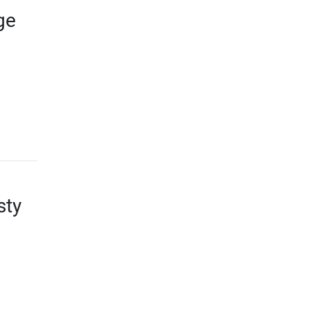
ge
sty