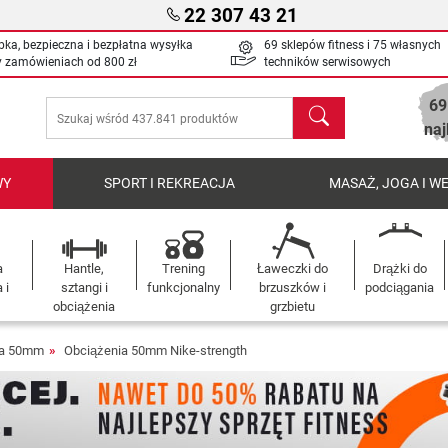
22 307 43 21
bka, bezpieczna i bezpłatna wysyłka
69 sklepów fitness i 75 własnych
y zamówieniach od
800 zł
techników serwisowych
69
Szukaj
naj
WY
SPORT I REKREACJA
MASAŻ, JOGA I W
a
Hantle,
Trening
Ławeczki do
Drążki do
 i
sztangi i
funkcjonalny
brzuszków i
podciągania
obciążenia
grzbietu
ia 50mm
Obciążenia 50mm Nike-strength