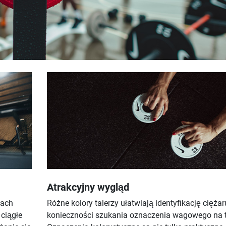
Atrakcyjny wygląd
iach
Różne kolory talerzy ułatwiają identyfikację ciężar
 ciągłe
konieczności szukania oznaczenia wagowego na t