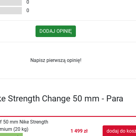
0
0
DODAJ OPINIĘ
Napisz pierwszą opinię!
ke Strength Change 50 mm - Para
f 50 mm Nike Strength
mium (20 kg)
1 499 zł
dodaj do kos