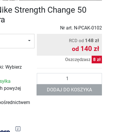
Nike Strength Change 50
ra
Nr art.
N-PCAK-0102
148 zł
RCD
od
140 zł
od
Oszczędzasz
8 zł
ki: Wybierz
Ilość
syłka
ch powyżej
DODAJ DO KOSZYKA
pośrednictwem