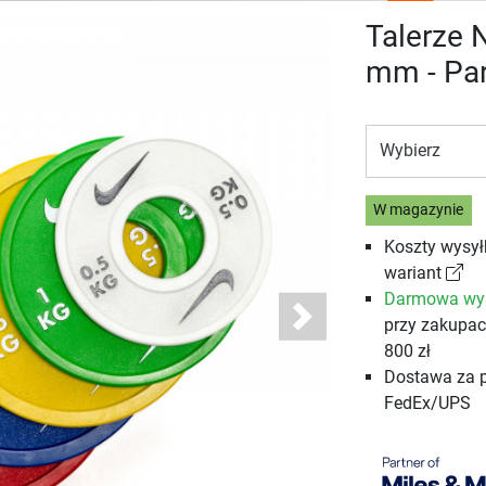
Talerze 
mm - Pa
Wybierz
W magazynie
Koszty wysył
wariant
Darmowa wy
przy zakupa
Next
800 zł
Dostawa za 
FedEx/UPS