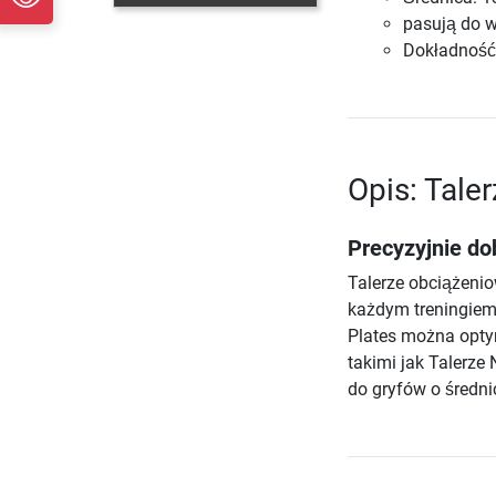
pasują do 
Dokładność
Opis: Tale
Precyzyjnie do
Talerze obciążeni
każdym treningiem 
Plates można opty
takimi jak Talerze
do gryfów o średn