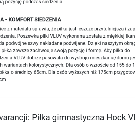
 pozycję podczas siedzenia.
A - KOMFORT SIEDZENIA
c z materiału sprawia, że piłka jest jeszcze przytulniejsza i z
dzenia. Poszewka piłki VLUV wykonana została z miękkiej tkan
siada podwójne szwy nakładane podwijane. Dzięki naszytym okr
piłka zawsze zachwouje swoją pozycję i formę. Aby piłka do
zenia VLUV dobrze pasowała do wystroju mieszkania/domu je
h wariantach kolorystycznych. Dla osób o wzroście od 155 do
 piłka o średnicy 65cm. Dla osób wyższych niż 175cm przygot
5cm
arancji: Piłka gimnastyczna Hock 