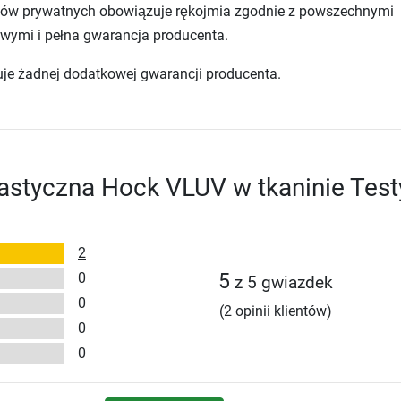
tów prywatnych obowiązuje rękojmia zgodnie z powszechnymi
wymi i pełna gwarancja producenta.
uje żadnej dodatkowej gwarancji producenta.
astyczna Hock VLUV w tkaninie Test
2
0
5
z 5 gwiazdek
0
(2 opinii klientów)
0
0