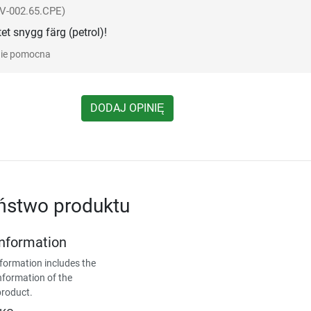
V-002.65.CPE)
et snygg färg (petrol)!
ie pomocna
DODAJ OPINIĘ
ństwo produktu
Information
formation includes the
nformation of the
product.