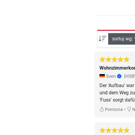
sortuj wg:
Wohnzimmerkom
Sven
(HSB
Der 'Aufbau' war
und dem Weg zu 
'Fuss' sorgt dafür
•
Pomocna
N