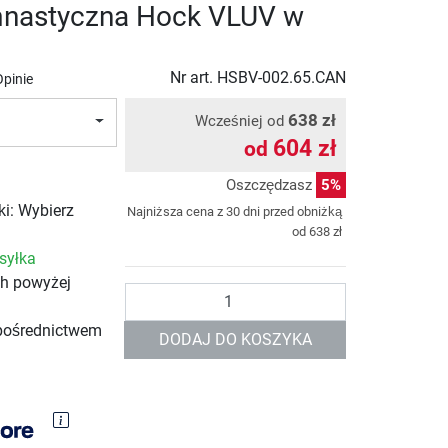
mnastyczna Hock VLUV w
Nr art.
HSBV-002.65.CAN
Opinie
638 zł
Wcześniej od
604 zł
od
Oszczędzasz
5%
ki: Wybierz
Najniższa cena z 30 dni przed obniżką
od
638 zł
syłka
ch powyżej
Ilość
pośrednictwem
DODAJ DO KOSZYKA