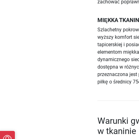
zachować poprawną
MIĘKKA TKANIN
Szlachetny pokrowie
wyższy komfort sie
tapicerskiej i po
elementom miękka 
dynamicznego sied
dostępna w różnyc
przeznaczona jest
piłkę o średnicy 7
Warunki gw
w tkaninie