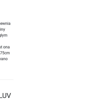
apewnia
iny
ągłym
st ona
 175cm
owano
VLUV