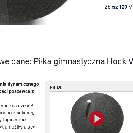
Zbierz
120
Mi
we dane: Piłka gimnastyczna Hock 
enia dynamicznego
FILM
ości poszewce z
emne siedzenie!
ana z solidnej,
y tapicerskiej
yt umożliwiający