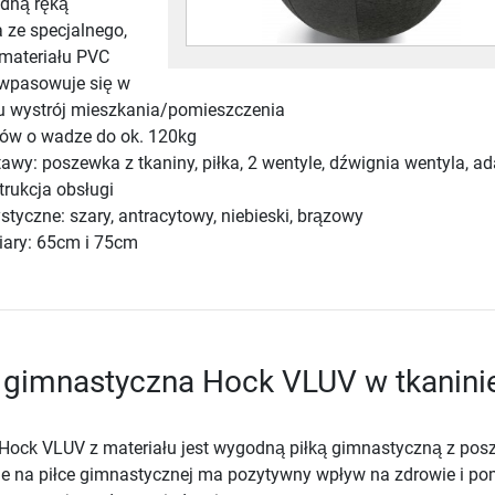
edną ręką
 ze specjalnego,
materiału PVC
 wpasowuje się w
u wystrój mieszkania/pomieszczenia
ów o wadze do ok. 120kg
wy: poszewka z tkaniny, piłka, 2 wentyle, dźwignia wentyla, ad
trukcja obsługi
styczne: szary, antracytowy, niebieski, brązowy
iary: 65cm i 75cm
a gimnastyczna Hock VLUV w tkanini
 Hock VLUV z materiału jest wygodną piłką gimnastyczną z pos
nie na piłce gimnastycznej ma pozytywny wpływ na zdrowie i p