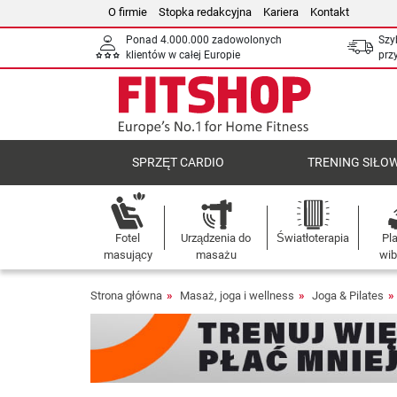
O firmie
Stopka redakcyjna
Kariera
Kontakt
Ponad 4.000.000 zadowolonych
Szy
klientów w całej Europie
prz
SPRZĘT CARDIO
TRENING SIŁO
Fotel
Urządzenia do
Światłoterapia
Pl
masujący
masażu
wib
Strona główna
Masaż, joga i wellness
Joga & Pilates