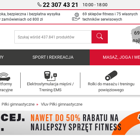
22 307 43 21
10:00 - 18:00
bka, bezpieczna i bezpłatna wysyłka
69 sklepów fitness i 75 własnych
y zamówieniach od
800 zł
techników serwisowych
69
Szukaj
naj
WY
SPORT I REKREACJA
MASAŻ, JOGA I W
atformy
Elektrostymulacja mięśni /
Rolki do masażu i treningu
racyjne
Trening EMS
powięziowego
Piłki gimnastyczne
Vluv Piłki gimnastyczne