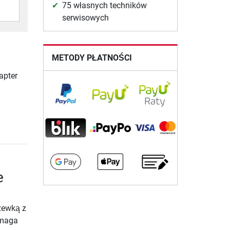
75 własnych techników
serwisowych
METODY PŁATNOŚCI
apter
e
zewką z
omaga