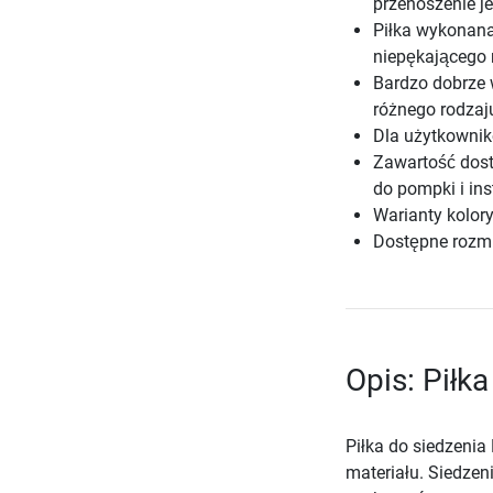
przenoszenie j
Piłka wykonana
niepękającego 
Bardzo dobrze
różnego rodzaj
Dla użytkownik
Zawartość dosta
do pompki i ins
Warianty kolory
Dostępne rozm
Opis: Piłk
Piłka do siedzenia
materiału. Siedze