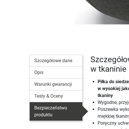
Szczegóło
Szczegółowe dane
w tkaninie
Opis
Piłka do siedz
Warunki gwarancji
w wysokiej jak
tkaniny
Testy & Oceny
Wygodne, przyj
Bezpieczeństwo
Poszewka wykon
produktu
miękkiej tkanin
Poręczny uchw