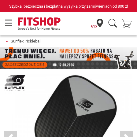
Szybka, bezpieczna i bezpłatna wysyłka przy zamówieniach od
800 zł
69x
Sunflex Pickleball