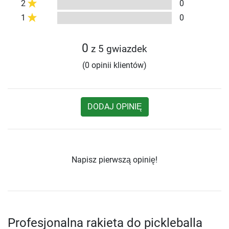
2
0
1
0
0
z 5 gwiazdek
(0 opinii klientów)
DODAJ OPINIĘ
Napisz pierwszą opinię!
Profesjonalna rakieta do pickleballa