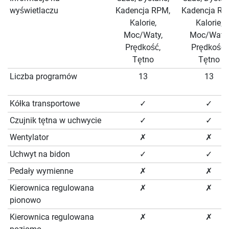
wyświetlaczu
Kadencja RPM,
Kadencja RP
Kalorie,
Kalorie,
Moc/Waty,
Moc/Waty,
Prędkość,
Prędkość,
Tętno
Tętno
Liczba programów
13
13
Kółka transportowe
✓
✓
Czujnik tętna w uchwycie
✓
✓
Wentylator
✗
✗
Uchwyt na bidon
✓
✓
Pedały wymienne
✗
✗
Kierownica regulowana
✗
✗
pionowo
Kierownica regulowana
✗
✗