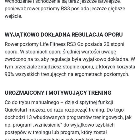
Wchodzenie i schodzenie są teraz jeszcze łatwiejsze,
ponieważ rower poziomy RS3 posiada jeszcze głębsze
wejście.
WYJĄTKOWO DOKŁADNA REGULACJA OPORU
Rower poziomy Life Fitness RS3 Go posiada 20 stopni
oporu. W stopniach oporu średniej wartości uwagę
zwrócono na to, aby regulacja była wyjątkowo dokładna. W
tym przedziale znajdziesz stopnie oporu, z których korzysta
90% wszystkich trenujących na ergometrach poziomych.
UROZMAICONY I MOTYWUJĄCY TRENING
Co do trybu manualnego – dzięki sprytnej funkcji
Quickstart możesz od razu rozpocząć trening. Do tego
dochodzi 13 wbudowanych programów treningowych, jak
np. program „wzniesienie” do wyjątkowo szybkich
postępów w treningu lub program, który został
przygotowany specjalnie w celu redukcji wagi.