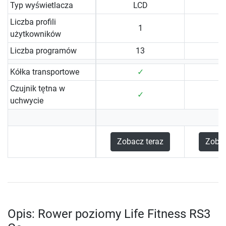
Typ wyświetlacza
LCD
Liczba profili
1
użytkowników
Liczba programów
13
Kółka transportowe
✓
Czujnik tętna w
✓
uchwycie
Zobacz teraz
Zobac
Opis: Rower poziomy Life Fitness RS3