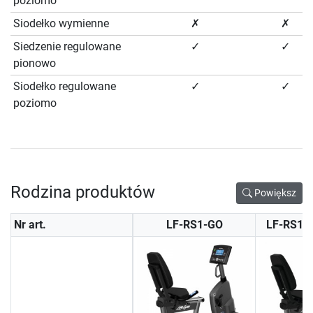
poziomo
Siodełko wymienne
✗
✗
Siedzenie regulowane
✓
✓
pionowo
Siodełko regulowane
✓
✓
poziomo
Rodzina produktów
Powiększ
Nr art.
LF-RS1-GO
LF-RS1-