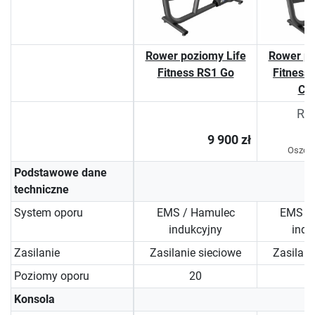
Rower poziomy Life
Rower po
Fitness RS1 Go
Fitness
Co
RCD
9 900 zł
Oszcz
Podstawowe dane
techniczne
System oporu
EMS / Hamulec
EMS /
indukcyjny
indu
Zasilanie
Zasilanie sieciowe
Zasilani
Poziomy oporu
20
Konsola