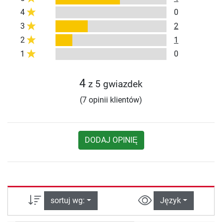
4
0
3
2
2
1
1
0
4
z 5 gwiazdek
(7 opinii klientów)
DODAJ OPINIĘ
sortuj wg:
Język