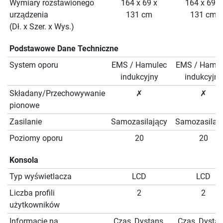
Wymiary rozstawionego
164 x 69 x
164 x 69 x
urządzenia
131 cm
131 cm
(Dł. x Szer. x Wys.)
Podstawowe Dane Techniczne
System oporu
EMS / Hamulec
EMS / Hamul
indukcyjny
indukcyjny
Składany/Przechowywanie
✗
✗
pionowe
Zasilanie
Samozasilający
Samozasilaj
Poziomy oporu
20
20
Konsola
Typ wyświetlacza
LCD
LCD
Liczba profili
2
2
użytkowników
Informacje na
Czas, Dystans,
Czas, Dystan