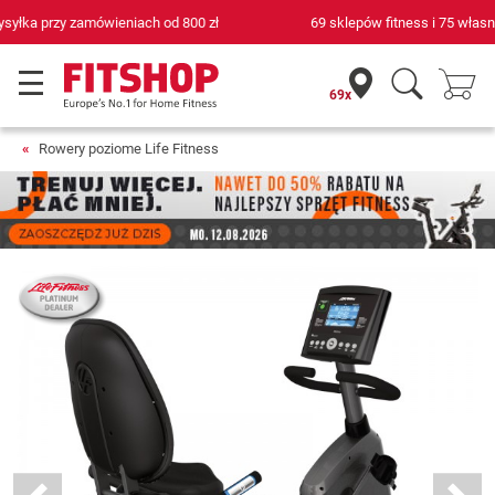
69 sklepów fitness i 75 własnych techników serwisowych
69x
Rowery poziome Life Fitness