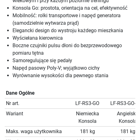
wiekowym i przy każdym poziomie treningu
Konsola Go: prostota, orientacja na cel, efektywność
Mobilność: rolki transportowe i napęd generatora
(samodzielnie wytwarza prąd)
Elegancki design do wystroju każdego mieszkania
Wyściełana kierownica
Boczne czujniki pulsu dłoni do bezprzewodowego
pomiaru tętna
Samoregulujące się pedały
Napęd pasowy Poly-V; wyjątkowo cichy
Wyrównanie wysokości dla pewnego stania
Dane Ogólne
Nr art.
LF-RS3-GO
LF-RS3-GO-E
Wariant
Niemiecka
Angielska
Konsola
Konsola
Maks. waga użytkownika
181 kg
181 kg