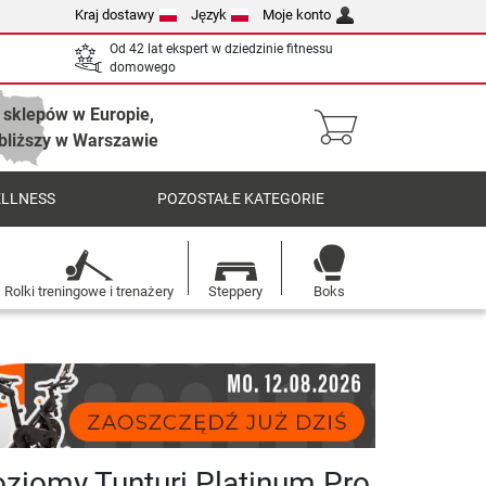
Kraj dostawy
Język
Moje konto
Od 42 lat ekspert w dziedzinie fitnessu
domowego
 sklepów w Europie,
bliższy w Warszawie
ELLNESS
POZOSTAŁE KATEGORIE
Rolki treningowe i trenażery
Steppery
Boks
ziomy Tunturi Platinum Pro