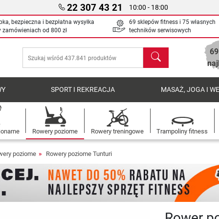
22 307 43 21
10:00 - 18:00
bka, bezpieczna i bezpłatna wysyłka
69 sklepów fitness i 75 własnych
y zamówieniach od
800 zł
techników serwisowych
69
Szukaj
naj
WY
SPORT I REKREACJA
MASAŻ, JOGA I W
jonarne
Rowery poziome
Rowery treningowe
Trampoliny fitness
wery poziome
Rowery poziome Tunturi
Rower po