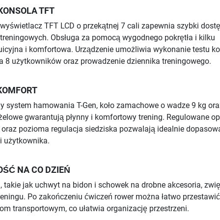
KONSOLA TFT
 wyświetlacz TFT LCD o przekątnej 7 cali zapewnia szybki dost
 treningowych. Obsługa za pomocą wygodnego pokrętła i kilku
tuicyjna i komfortowa. Urządzenie umożliwia wykonanie testu ko
la 8 użytkowników oraz prowadzenie dziennika treningowego.
KOMFORT
y system hamowania T-Gen, koło zamachowe o wadze 9 kg ora
żelowe gwarantują płynny i komfortowy trening. Regulowane op
 oraz pozioma regulacja siedziska pozwalają idealnie dopasow
i użytkownika.
ŚĆ NA CO DZIEŃ
, takie jak uchwyt na bidon i schowek na drobne akcesoria, zwi
eningu. Po zakończeniu ćwiczeń rower można łatwo przestawić
 transportowym, co ułatwia organizację przestrzeni.