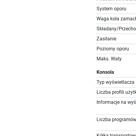
System oporu
Waga koła zama
Składany/Przech
Zasilanie
Poziomy oporu
Maks. Waty
Konsola
Typ wyświetlacza
Liczba profili uż
Informacje na wyś
Liczba programó
Kółka transportow