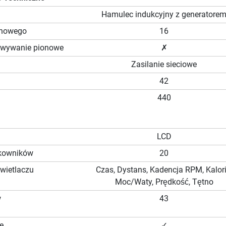
Hamulec indukcyjny z generatore
chowego
16
owywanie pionowe
✗
Zasilanie sieciowe
42
440
LCD
ytkowników
20
wietlaczu
Czas, Dystans, Kadencja RPM, Kalori
Moc/Waty, Prędkość, Tętno
w
43
e
✓