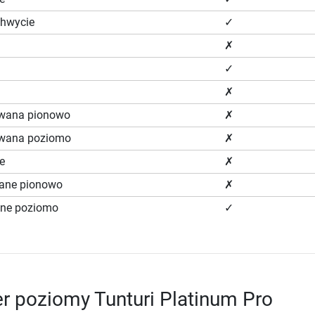
chwycie
✓
✗
✓
✗
owana pionowo
✗
owana poziomo
✗
e
✗
wane pionowo
✗
ane poziomo
✓
r poziomy Tunturi Platinum Pro