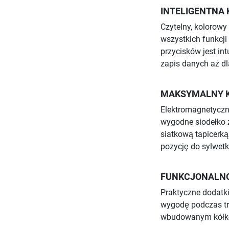
INTELIGENTNA 
Czytelny, kolorowy
wszystkich funkcji
przycisków jest in
zapis danych aż d
MAKSYMALNY 
Elektromagnetyczn
wygodne siodełko 
siatkową tapicerką
pozycję do sylwetk
FUNKCJONALNO
Praktyczne dodatki
wygodę podczas tr
wbudowanym kółkom