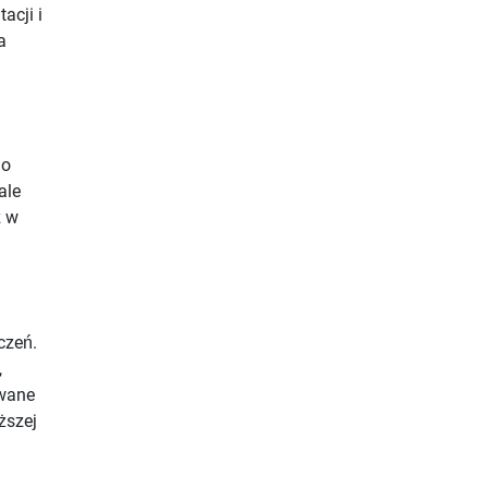
acji i
a
do
ale
z w
czeń.
,
owane
ższej