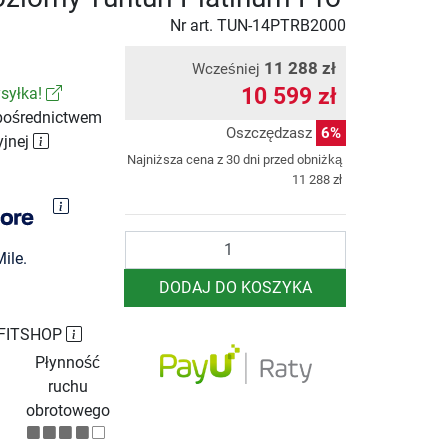
Nr art.
TUN-14PTRB2000
11 288 zł
Wcześniej
10 599 zł
syłka!
pośrednictwem
Oszczędzasz
6%
yjnej
Najniższa cena z 30 dni przed obniżką
11 288 zł
Ilość
ile.
DODAJ DO KOSZYKA
 FITSHOP
Płynność
ruchu
obrotowego