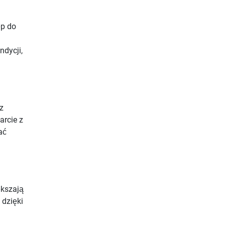
ęp do
ndycji,
z
arcie z
ać
ększają
 dzięki