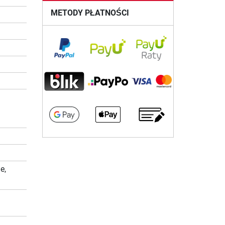
METODY PŁATNOŚCI
m
e,