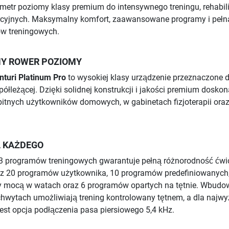
metr poziomy klasy premium do intensywnego treningu, rehabilit
cyjnych. Maksymalny komfort, zaawansowane programy i pełn
ów treningowych.
Y ROWER POZIOMY
turi Platinum Pro
to wysokiej klasy urządzenie przeznaczone 
półleżącej. Dzięki solidnej konstrukcji i jakości premium doskon
bitnych użytkowników domowych, w gabinetach fizjoterapii ora
 KAŻDEGO
3 programów treningowych gwarantuje pełną różnorodność ćwi
z 20 programów użytkownika, 10 programów predefiniowanych
 mocą w watach oraz 6 programów opartych na tętnie. Wbud
hwytach umożliwiają trening kontrolowany tętnem, a dla najwy
jest opcja podłączenia pasa piersiowego 5,4 kHz.