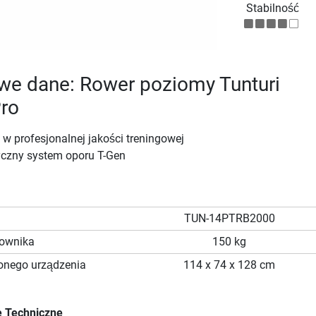
Stabilność
we dane: Rower poziomy Tunturi
Pro
w profesjonalnej jakości treningowej
czny system oporu T-Gen
TUN-14PTRB2000
kownika
150 kg
onego urządzenia
114 x 74 x 128 cm
 Techniczne