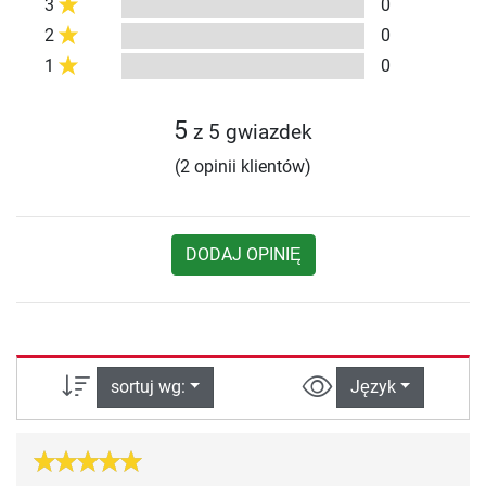
3
0
2
0
1
0
5
z 5 gwiazdek
(2 opinii klientów)
DODAJ OPINIĘ
sortuj wg:
Język