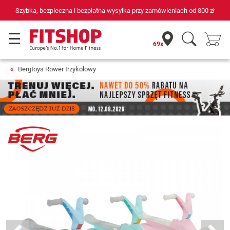
Szybka, bezpieczna i bezpłatna wysyłka przy zamówieniach od
800 zł
69x
Bergtoys Rower trzykołowy