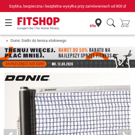
Szybka, bezpieczna i bezpłatna wysyłka przy zamówieniach od
800 zł
69x
Donic Siatki do tenisa stołowego