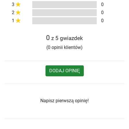
3
0
2
0
1
0
0
z 5 gwiazdek
(0 opinii klientów)
DODAJ OPINIĘ
Napisz pierwszą opinię!