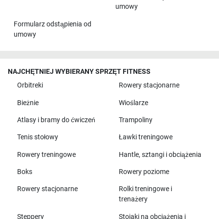
umowy
Formularz odstąpienia od
umowy
NAJCHĘTNIEJ WYBIERANY SPRZĘT FITNESS
Orbitreki
Rowery stacjonarne
Bieżnie
Wioślarze
Atlasy i bramy do ćwiczeń
Trampoliny
Tenis stołowy
Ławki treningowe
Rowery treningowe
Hantle, sztangi i obciążenia
Boks
Rowery poziome
Rowery stacjonarne
Rolki treningowe i
trenażery
Steppery
Stojaki na obciążenia i