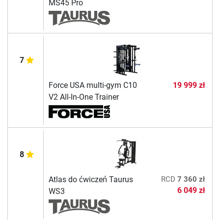
MS45 Pro
7
Force USA multi-gym C10
19 999 zł
V2 All-In-One Trainer
8
Atlas do ćwiczeń Taurus
RCD
7 360 zł
6 049 zł
WS3