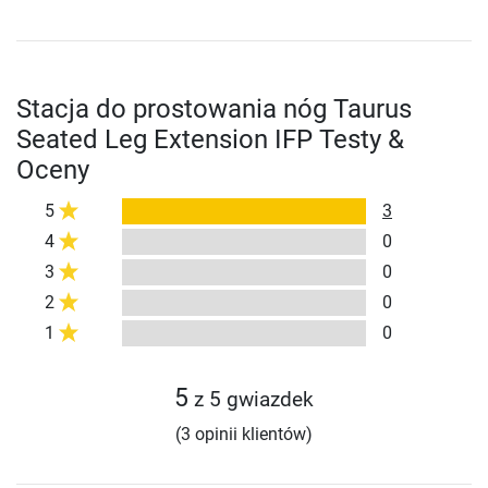
Stacja do prostowania nóg Taurus
Seated Leg Extension IFP Testy &
Oceny
5
3
4
0
3
0
2
0
1
0
5
z 5 gwiazdek
(3 opinii klientów)