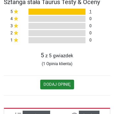
Sztanga stała Taurus Testy & Oceny
5
1
4
0
3
0
2
0
1
0
5
z 5 gwiazdek
(1 Opinia klienta)
DODAJ OPINIĘ