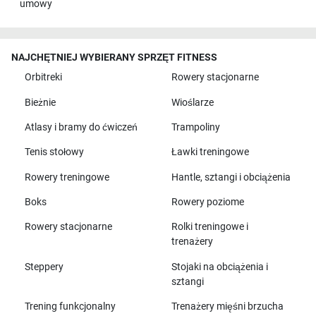
umowy
NAJCHĘTNIEJ WYBIERANY SPRZĘT FITNESS
Orbitreki
Rowery stacjonarne
Bieżnie
Wioślarze
Atlasy i bramy do ćwiczeń
Trampoliny
Tenis stołowy
Ławki treningowe
Rowery treningowe
Hantle, sztangi i obciążenia
Boks
Rowery poziome
Rowery stacjonarne
Rolki treningowe i
trenażery
Steppery
Stojaki na obciążenia i
sztangi
Trening funkcjonalny
Trenażery mięśni brzucha