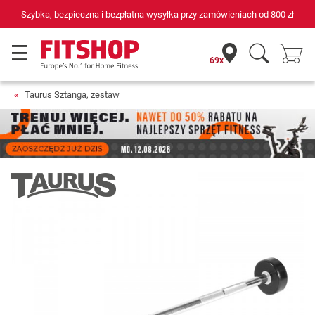
Szybka, bezpieczna i bezpłatna wysyłka przy zamówieniach od
800 zł
69x
Taurus Sztanga, zestaw