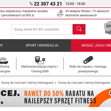
22 307 43 21
10:00 - 18:00
bka, bezpieczna i bezpłatna wysyłka
69 sklepów fitness i 75 własnych
y zamówieniach od
800 zł
techników serwisowych
69
Szukaj
naj
WY
SPORT I REKREACJA
MASAŻ, JOGA I W
atformy
Elektrostymulacja mięśni /
Rolki do masażu i treningu
racyjne
Trening EMS
powięziowego
Gumy do ćwiczeń i taśmy treningowe
Gumy do ćwiczeń i taśmy treningowe