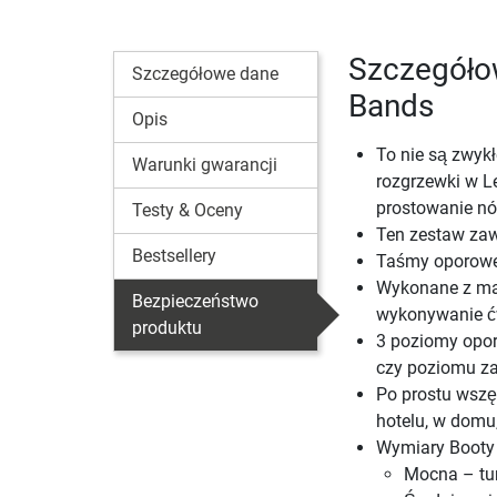
Szczegóło
Szczegółowe dane
Bands
Opis
To nie są zwykł
Warunki gwarancji
rozgrzewki w Le
prostowanie nó
Testy & Oceny
Ten zestaw zaw
Bestsellery
Taśmy oporowe 
Wykonane z mat
Bezpieczeństwo
wykonywanie ćw
produktu
3 poziomy opor
czy poziomu 
Po prostu wszę
hotelu, w domu, 
Wymiary Booty
Mocna – tur