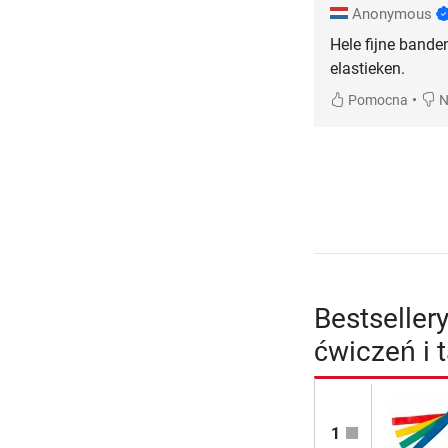
Anonymous
Hele fijne bande
elastieken.
•
Pomocna
N
Bestseller
ćwiczeń i 
1