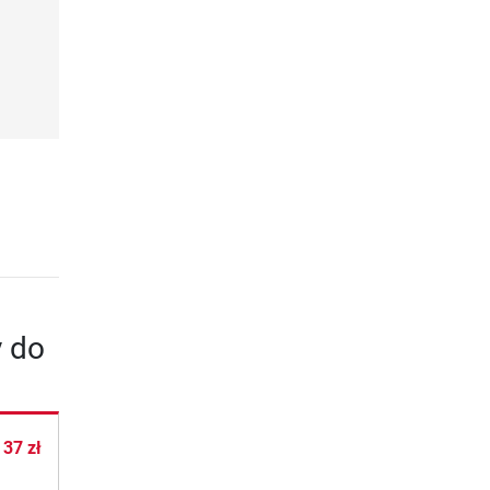
y do
d
37 zł