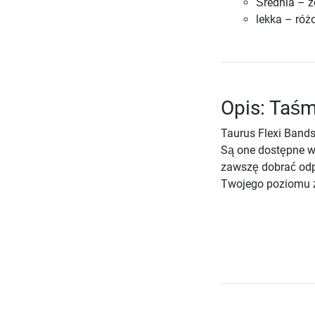
Średnia – żó
lekka – różo
Opis: Taśm
Taurus Flexi Bands
Są one dostępne w
zawszę dobrać odp
Twojego poziomu 