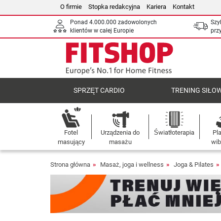
O firmie
Stopka redakcyjna
Kariera
Kontakt
Ponad 4.000.000 zadowolonych
Szy
klientów w całej Europie
prz
SPRZĘT CARDIO
TRENING SIŁO
Fotel
Urządzenia do
Światłoterapia
Pl
masujący
masażu
wib
Strona główna
Masaż, joga i wellness
Joga & Pilates