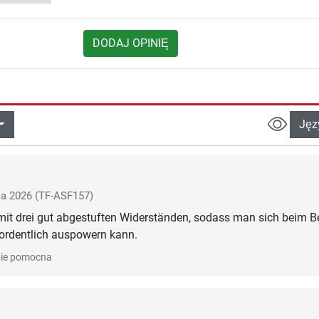
DODAJ OPINIĘ
Jęz
ca 2026
(TF-ASF157)
it drei gut abgestuften Widerständen, sodass man sich beim B
 ordentlich auspowern kann.
ie pomocna