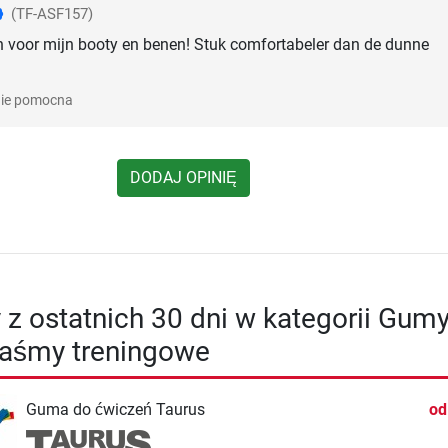
(TF-ASF157)
n voor mijn booty en benen! Stuk comfortabeler dan de dunne
ie pomocna
DODAJ OPINIĘ
y z ostatnich 30 dni w kategorii Gum
taśmy treningowe
Guma do ćwiczeń Taurus
o