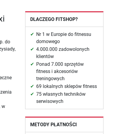
xi
DLACZEGO FITSHOP?
Nr 1 w Europie do fitnessu
domowego
p. do
zysiady,
4.000.000 zadowolonych
klientów
Ponad 7.000 sprzętów
fitness i akcesoriów
ieczne
treningowych
69 lokalnych sklepów fitness
czenia
75 własnych techników
serwisowych
, w
METODY PŁATNOŚCI