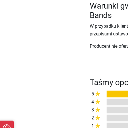
Warunki gw
Bands
W przypadku klien
przepisami ustawo
Producent nie ofer
Taśmy opo
5
4
3
2
1