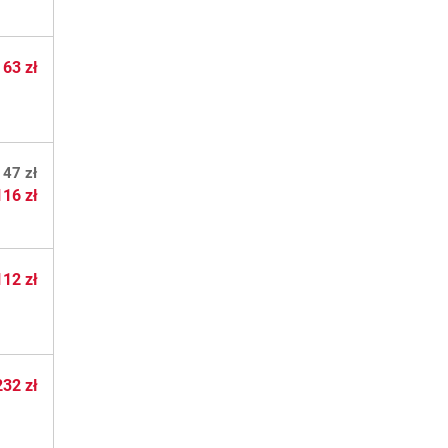
d
63 zł
147 zł
116 zł
112 zł
232 zł