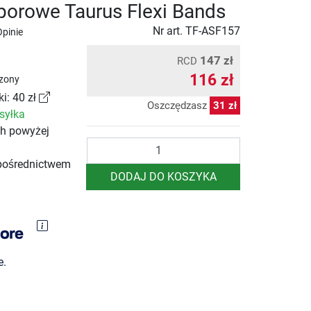
orowe Taurus Flexi Bands
Nr art.
TF-ASF157
Opinie
147 zł
RCD
116 zł
zony
i: 40 zł
Oszczędzasz
31 zł
syłka
ch powyżej
Ilość
pośrednictwem
DODAJ DO KOSZYKA
e.