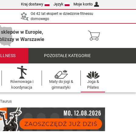
Kraj dostawy
Język
Moje konto
Od 42 lat ekspert w dziedzinie fitnessu
domowego
 sklepów w Europie,
bliższy w Warszawie
ELLNESS
POZOSTAŁE KATEGORIE
Równowaga i
Maty do jogi &
Joga &
koordynacja
gimnastyki
Pilates
 Taurus