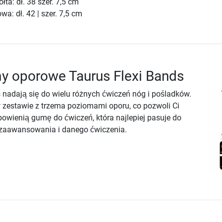
łta: dł. 38 szer. 7,5 cm
wa: dł. 42 | szer. 7,5 cm
y oporowe Taurus Flexi Bands
 nadają się do wielu różnych ćwiczeń nóg i pośladków.
 zestawie z trzema poziomami oporu, co pozwoli Ci
owienią gumę do ćwiczeń, która najlepiej pasuje do
zaawansowania i danego ćwiczenia.