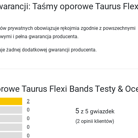
arancji: Taśmy oporowe Taurus Flex
tów prywatnych obowiązuje rękojmia zgodnie z powszechnymi
wymi i pełna gwarancja producenta.
uje żadnej dodatkowej gwarancji producenta.
rowe Taurus Flexi Bands Testy & Oc
2
0
5
z 5 gwiazdek
0
(2 opinii klientów)
0
0