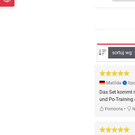
sortuj wg:
Matilda
lip
Das Set kommt m
und Po-Training
•
Pomocna
N