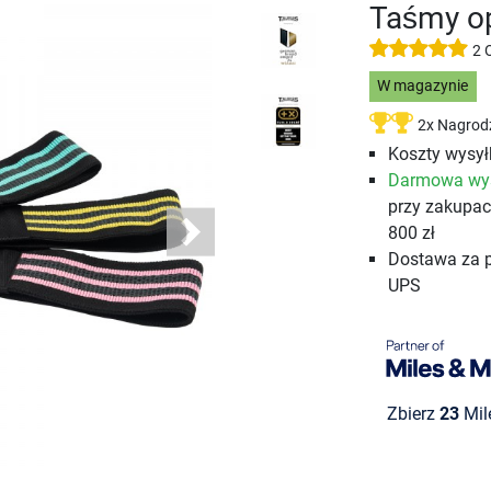
Taśmy op
2 
W magazynie
2x Nagrod
Koszty wysyłk
Darmowa wy
przy zakupa
800 zł
Next
Dostawa za 
UPS
Zbierz
23
Mil