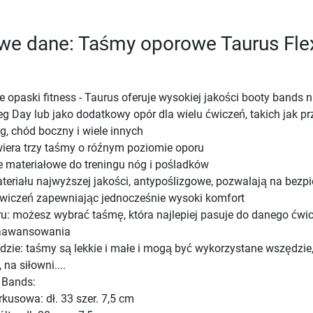
we dane: Taśmy oporowe Taurus Fle
e opaski fitness - Taurus oferuje wysokiej jakości booty bands n
g Day lub jako dodatkowy opór dla wielu ćwiczeń, takich jak pr
g, chód boczny i wiele innych
iera trzy taśmy o róźnym poziomie oporu
materiałowe do treningu nóg i pośladków
eriału najwyższej jakości, antypoślizgowe, pozwalają na bezp
iczeń zapewniając jednocześnie wysoki komfort
u: możesz wybrać taśmę, która najlepiej pasuje do danego ćwi
zaawansowania
dzie: taśmy są lekkie i małe i mogą być wykorzystane wszędzie
na siłowni....
 Bands:
kusowa: dł. 33 szer. 7,5 cm