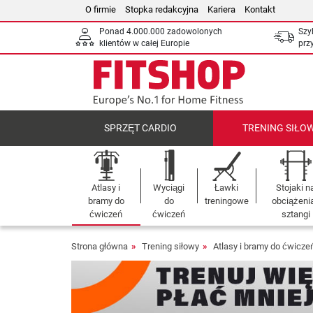
O firmie
Stopka redakcyjna
Kariera
Kontakt
Ponad 4.000.000 zadowolonych
Szy
klientów w całej Europie
prz
SPRZĘT CARDIO
TRENING SIŁO
Atlasy i
Wyciągi
Ławki
Stojaki n
bramy do
do
treningowe
obciążenia
ćwiczeń
ćwiczeń
sztangi
Strona główna
Trening siłowy
Atlasy i bramy do ćwicze