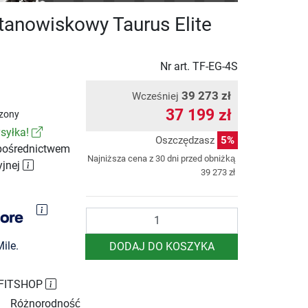
stanowiskowy Taurus Elite
Nr art.
TF-EG-4S
39 273 zł
Wcześniej
37 199 zł
zony
syłka!
Oszczędzasz
5%
pośrednictwem
Najniższa cena z 30 dni przed obniżką
yjnej
39 273 zł
Ilość
ile.
DODAJ DO KOSZYKA
 FITSHOP
Różnorodność