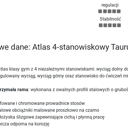
regulacji
Stabilność
we dane: Atlas 4-stanowiskowy Taur
atlas klasy gym z 4 niezależnymi stanowiskami: wyciąg dolny d
egulowany wyciąg, wyciąg górny oraz stanowisko do ćwiczeń m
rzymała rama
: wykonana z owalnych profili stalowych o gruboś
lifowane i chromowane prowadnice stosów
alowe obciążniki malowane proszkowo na czarno
 łożyska ślizgowe zapewniające cichą i płynną pracę
nicza odporna na korozję