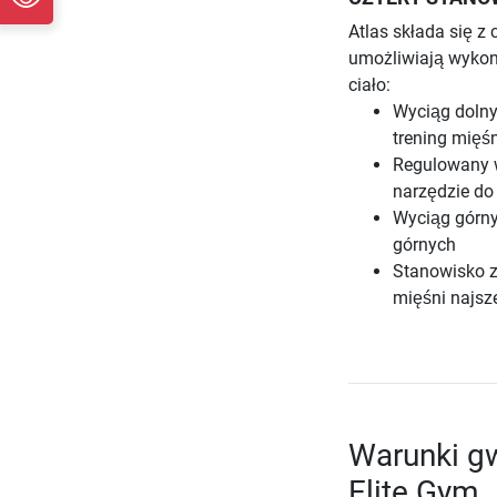
Atlas składa się z
umożliwiają wykon
ciało:
Wyciąg dolny
trening mięś
Regulowany 
narzędzie do
Wyciąg górny 
górnych
Stanowisko z
mięśni najsz
Warunki gw
Elite Gym