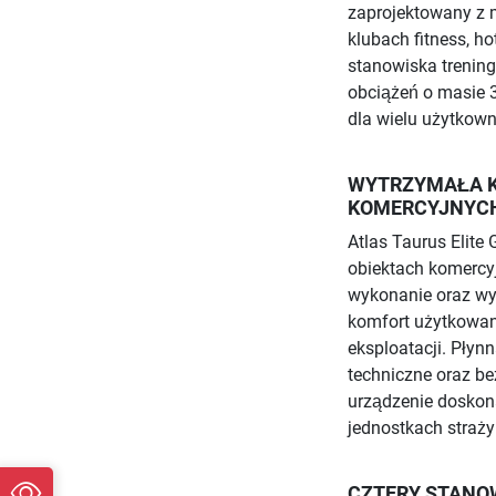
zaprojektowany z 
klubach fitness, ho
stanowiska trening
obciążeń o masie 3
dla wielu użytkown
WYTRZYMAŁA 
KOMERCYJNYC
Atlas Taurus Elit
obiektach komercy
wykonanie oraz wy
komfort użytkowan
eksploatacji. Pły
techniczne oraz be
urządzenie doskona
jednostkach straży 
CZTERY STANOW