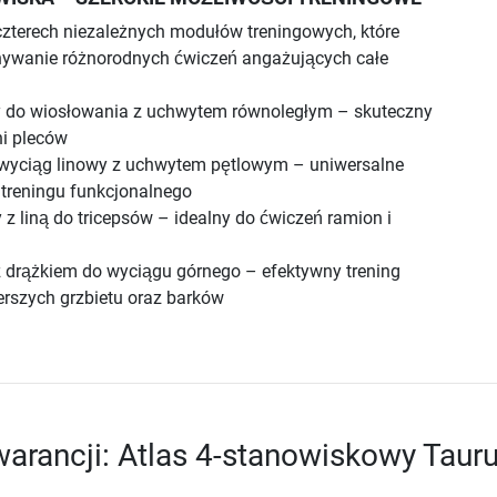
 czterech niezależnych modułów treningowych, które
ywanie różnorodnych ćwiczeń angażujących całe
 do wiosłowania z uchwytem równoległym – skuteczny
ni pleców
wyciąg linowy z uchwytem pętlowym – uniwersalne
 treningu funkcjonalnego
z liną do tricepsów – idealny do ćwiczeń ramion i
 drążkiem do wyciągu górnego – efektywny trening
erszych grzbietu oraz barków
arancji: Atlas 4-stanowiskowy Taur