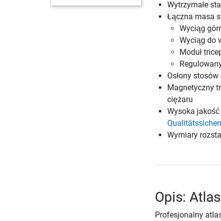
Wytrzymałe sta
Łączna masa st
Wyciąg gór
Wyciąg do 
Moduł trice
Regulowany
Osłony stosów
Magnetyczny tr
ciężaru
Wysoka jakość 
Qualitätssiche
Wymiary rozsta
Opis: Atla
Profesjonalny atla