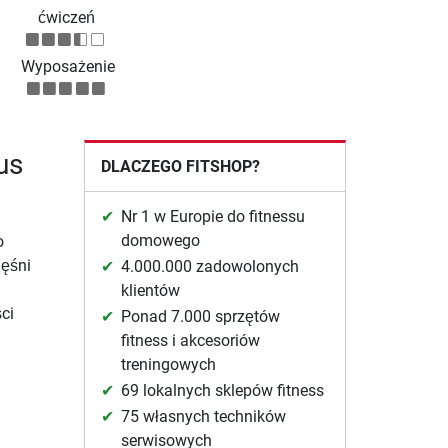
ćwiczeń
Wyposażenie
us
DLACZEGO FITSHOP?
Nr 1 w Europie do fitnessu
domowego
o
ięśni
4.000.000 zadowolonych
klientów
ci
Ponad 7.000 sprzętów
fitness i akcesoriów
treningowych
69 lokalnych sklepów fitness
75 własnych techników
serwisowych