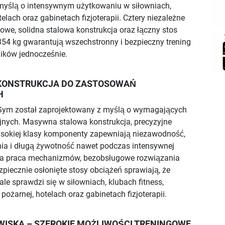
myślą o intensywnym użytkowaniu w siłowniach,
telach oraz gabinetach fizjoterapii. Cztery niezależne
owe, solidna stalowa konstrukcja oraz łączny stos
54 kg gwarantują wszechstronny i bezpieczny trening
ików jednocześnie.
KONSTRUKCJA DO ZASTOSOWAŃ
H
e Gym został zaprojektowany z myślą o wymagających
jnych. Masywna stalowa konstrukcja, precyzyjne
sokiej klasy komponenty zapewniają niezawodność,
ia i długą żywotność nawet podczas intensywnej
nna praca mechanizmów, bezobsługowe rozwiązania
zpiecznie osłonięte stosy obciążeń sprawiają, że
le sprawdzi się w siłowniach, klubach fitness,
pożarnej, hotelach oraz gabinetach fizjoterapii.
ISKA – SZEROKIE MOŻLIWOŚCI TRENINGOWE