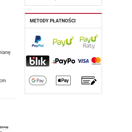
METODY PŁATNOŚCI
mianę
 cm