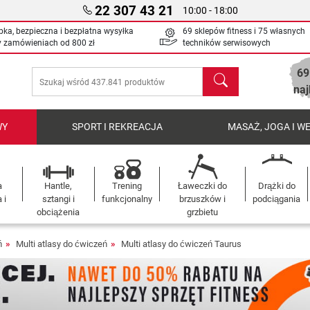
22 307 43 21
10:00 - 18:00
bka, bezpieczna i bezpłatna wysyłka
69 sklepów fitness i 75 własnych
y zamówieniach od
800 zł
techników serwisowych
69
Szukaj
naj
WY
SPORT I REKREACJA
MASAŻ, JOGA I W
a
Hantle,
Trening
Ławeczki do
Drążki do
 i
sztangi i
funkcjonalny
brzuszków i
podciągania
obciążenia
grzbietu
ń
Multi atlasy do ćwiczeń
Multi atlasy do ćwiczeń Taurus