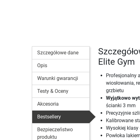
Szczegóło
Szczegółowe dane
Elite Gym
Opis
Profesjonalny 
Warunki gwarancji
wiosłowania, r
grzbietu
Testy & Oceny
Wyjątkowo wyt
Akcesoria
ścianki 3 mm
Precyzyjnie sz
Bestsellery
Kalibrowane st
Wysokiej klasy
Bezpieczeństwo
Powłoka lakier
produktu