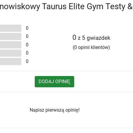
anowiskowy Taurus Elite Gym Testy &
0
0
0
z 5 gwiazdek
0
(0 opinii klientów)
0
0
DODAJ OPINIĘ
Napisz pierwszą opinię!