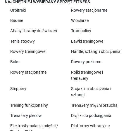
NAJCHĘTNIEJ WYBIERANY SPRZĘT FITNESS
Orbitreki
Rowery stacjonarne
Bieżnie
Wioślarze
Atlasy i bramy do ćwiczeń
Trampoliny
Tenis stołowy
Ławki treningowe
Rowery treningowe
Hantle, sztangi i obciążenia
Boks
Rowery poziome
Rowery stacjonarne
Rolki treningowe i
trenażery
Steppery
Stojaki na obciążenia i
sztangi
Trening funkcjonalny
Trenażery mięśni brzucha
Trenażery pleców
Drążki do podciągania
Elektrostymulacja mięśni /
Platformy wibracyjne