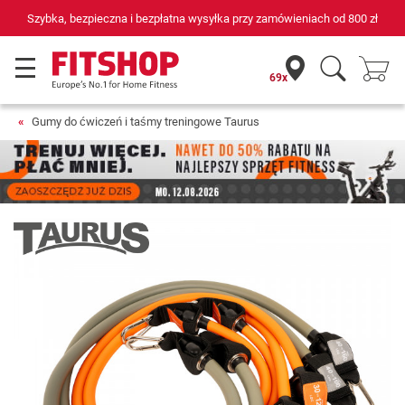
 zł
69 sklepów fitness i 75 własnych techników serwisowych
69x
Gumy do ćwiczeń i taśmy treningowe Taurus