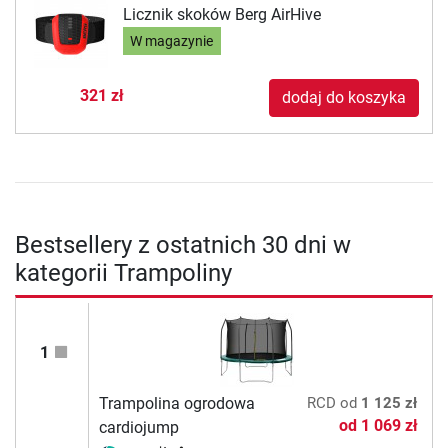
Licznik skoków Berg AirHive
W magazynie
321 zł
dodaj do koszyka
Bestsellery z ostatnich 30 dni w
kategorii Trampoliny
1
Trampolina ogrodowa
RCD
od
1 125 zł
od
1 069 zł
cardiojump