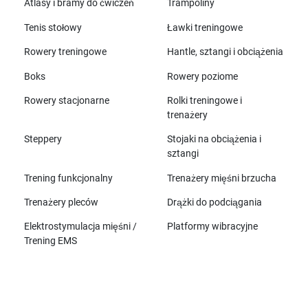
Atlasy i bramy do ćwiczeń
Trampoliny
Tenis stołowy
Ławki treningowe
Rowery treningowe
Hantle, sztangi i obciążenia
Boks
Rowery poziome
Rowery stacjonarne
Rolki treningowe i
trenażery
Steppery
Stojaki na obciążenia i
sztangi
Trening funkcjonalny
Trenażery mięśni brzucha
Trenażery pleców
Drążki do podciągania
Elektrostymulacja mięśni /
Platformy wibracyjne
Trening EMS
Wszystkie marki