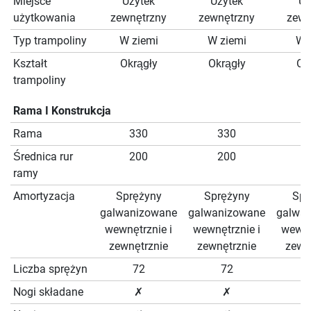
Miejsce
Użytek
Użytek
Uż
użytkowania
zewnętrzny
zewnętrzny
zewn
Typ trampoliny
W ziemi
W ziemi
W 
Kształt
Okrągły
Okrągły
Ok
trampoliny
Rama I Konstrukcja
Rama
330
330
Średnica rur
200
200
ramy
Amortyzacja
Sprężyny
Sprężyny
Spr
galwanizowane
galwanizowane
galwa
wewnętrznie i
wewnętrznie i
wewnę
zewnętrznie
zewnętrznie
zewn
Liczba sprężyn
72
72
Nogi składane
✗
✗