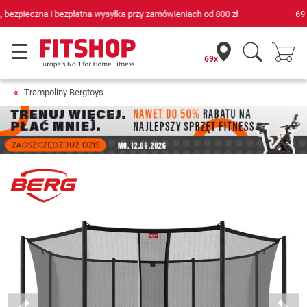
69 sklepów fitness i 75 własnych techników serwisowych
69x
Trampoliny Bergtoys