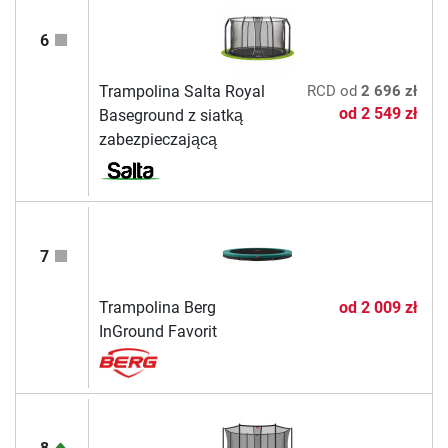
6
Trampolina Salta Royal
RCD
od
2 696 zł
od
2 549 zł
Baseground z siatką
zabezpieczającą
7
Trampolina Berg
od
2 009 zł
InGround Favorit