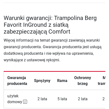
Warunki gwarancji: Trampolina Berg
Favorit InGround z siatką
zabezpieczającą Comfort
Więcej informacji na temat gwarancji zawierają warunki
gwarancji producenta. Gwarancja producenta jest usługą
dodatkową producenta i nie wpływa na uprawnienia,
wynikające z ustawowej rękojmi.
Gwarancja
Ochronny
Ma
Sprężyny
Rama
producenta
brzeg
tramp
użytek
2 lata
5 lata
2 lata
2 la
domowy