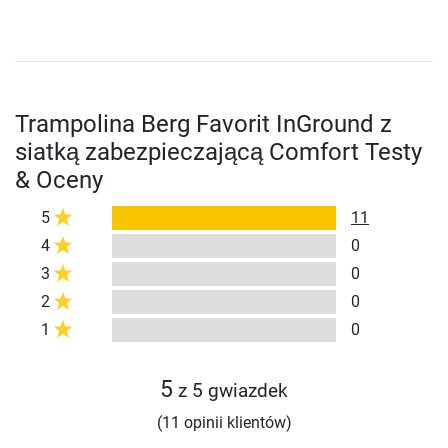
Trampolina Berg Favorit InGround z
siatką zabezpieczającą Comfort Testy
& Oceny
5
11
4
0
3
0
2
0
1
0
5
z 5 gwiazdek
(11 opinii klientów)