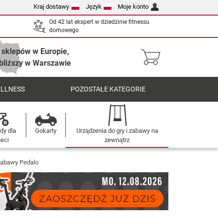
Kraj dostawy
Język
Moje konto
Od 42 lat ekspert w dziedzinie fitnessu
domowego
 sklepów w Europie,
bliższy w Warszawie
ELLNESS
POZOSTAŁE KATEGORIE
dy dla
Gokarty
Urządzenia do gry i zabawy na
ieci
zewnątrz
 zabawy Pedalo