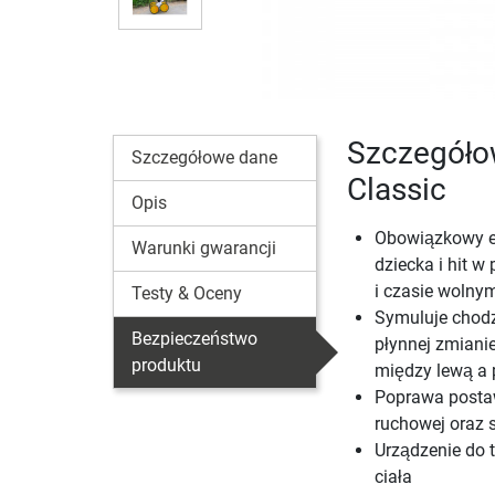
Szczegółow
Szczegółowe dane
Classic
Opis
Obowiązkowy e
Warunki gwarancji
dziecka i hit w
i czasie wolny
Testy & Oceny
Symuluje chodz
Bezpieczeństwo
płynnej zmiani
produktu
między lewą a
Poprawa postaw
ruchowej oraz s
Urządzenie do 
ciała