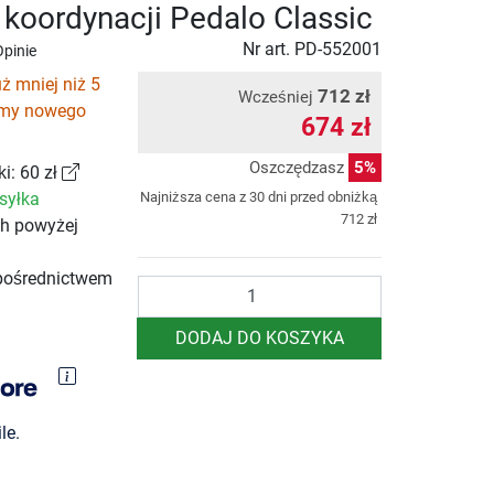
 koordynacji Pedalo Classic
Nr art.
PD-552001
Opinie
ż mniej niż 5
712 zł
Wcześniej
emy nowego
674 zł
Oszczędzasz
5%
i: 60 zł
syłka
Najniższa cena z 30 dni przed obniżką
712 zł
ch powyżej
pośrednictwem
Ilość
DODAJ DO KOSZYKA
le.