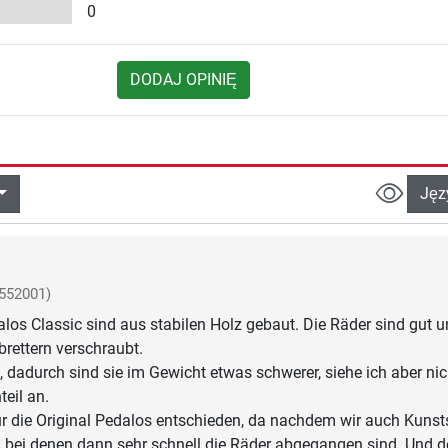
0
DODAJ OPINIĘ
Jęz
552001)
dalos Classic sind aus stabilen Holz gebaut. Die Räder sind gut 
tbrettern verschraubt.
l, dadurch sind sie im Gewicht etwas schwerer, siehe ich aber nic
teil an.
r die Original Pedalos entschieden, da nachdem wir auch Kunst
, bei denen dann sehr schnell die Räder abgegangen sind. Und d