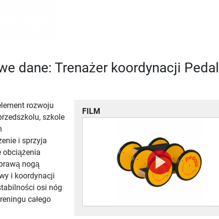
e dane: Trenażer koordynacji Peda
lement rozwoju
FILM
 przedszkolu, szkole
m
enie i sprzyja
e obciążenia
 prawą nogą
y i koordynacji
tabilności osi nóg
treningu całego