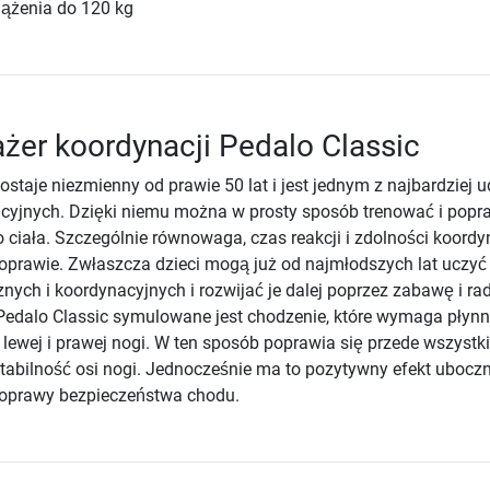
ążenia do 120 kg
ażer koordynacji Pedalo Classic
ostaje niezmienny od prawie 50 lat i jest jednym z najbardziej 
cyjnych. Dzięki niemu można w prosty sposób trenować i popr
 ciała. Szczególnie równowaga, czas reakcji i zdolności koordy
oprawie. Zwłaszcza dzieci mogą już od najmłodszych lat uczyć 
nych i koordynacyjnych i rozwijać je dalej poprzez zabawę i ra
Pedalo Classic symulowane jest chodzenie, które wymaga płynn
lewej i prawej nogi. W ten sposób poprawia się przede wszystk
 stabilność osi nogi. Jednocześnie ma to pozytywny efekt ubocz
poprawy bezpieczeństwa chodu.