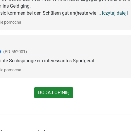
 ins Geld ging.
ssic kommen bei den Schülern gut an(heute wie
... [czytaj dalej]
ie pomocna
(PD-552001)
übte Sechsjährige ein interessantes Sportgerät
ie pomocna
DODAJ OPINIĘ