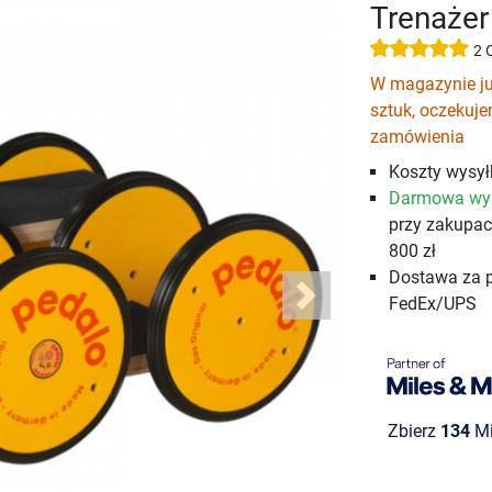
Trenażer
2 
W magazynie ju
sztuk, oczekuj
zamówienia
Koszty wysyłk
Darmowa wy
przy zakupa
800 zł
Dostawa za 
FedEx/UPS
Next
Zbierz
134
Mi