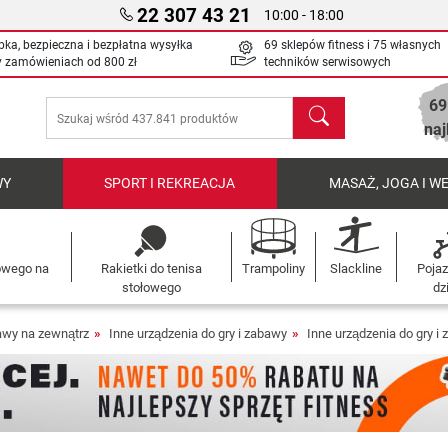
22 307 43 21
10:00 - 18:00
bka, bezpieczna i bezpłatna wysyłka
69 sklepów fitness i 75 własnych
y zamówieniach od
800 zł
techników serwisowych
69
Szukaj
naj
WY
SPORT I REKREACJA
MASAŻ, JOGA I W
łowego na
Rakietki do tenisa
Trampoliny
Slackline
Pojaz
stołowego
dz
bawy na zewnątrz
Inne urządzenia do gry i zabawy
Inne urządzenia do gry i