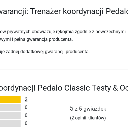
arancji: Trenażer koordynacji Pedal
tów prywatnych obowiązuje rękojmia zgodnie z powszechnymi
wymi i pełna gwarancja producenta.
uje żadnej dodatkowej gwarancji producenta.
oordynacji Pedalo Classic Testy & O
2
0
5
z 5 gwiazdek
0
(2 opinii klientów)
0