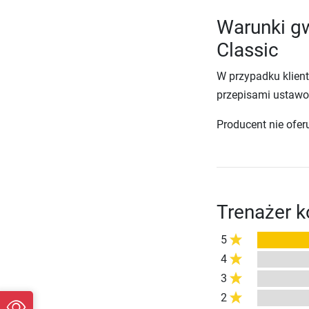
Warunki gw
Classic
W przypadku klien
przepisami ustawo
Producent nie ofer
Trenażer k
5
4
3
2