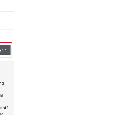
yk
und
ht
stoff
er