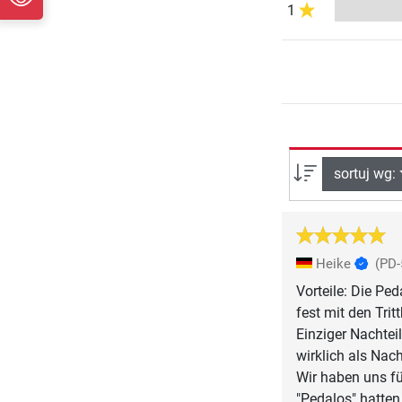
1
sortuj wg:
Heike
(PD-
Vorteile: Die Pe
fest mit den Trit
Einziger Nachtei
wirklich als Nach
Wir haben uns fü
"Pedalos" hatten