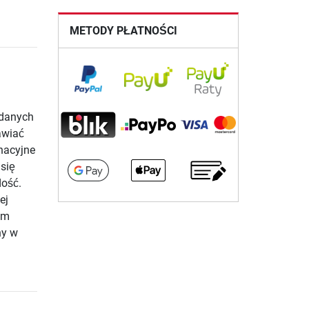
METODY PŁATNOŚCI
udanych
awiać
nacyjne
się
dość.
ej
im
ny w