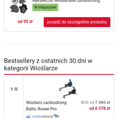
Rękawiczki wioślarskie cardiostrong
W magazynie
od
93 zł
przejdź do szczegółów produktu
Bestsellery z ostatnich 30 dni w
kategorii Wioślarze
1
Wioślarz cardiostrong
RCD
od
7 360 zł
od
6 378 zł
Baltic Rower Pro