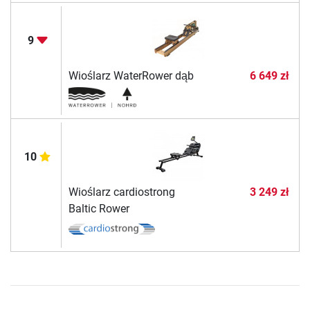
9
Wioślarz WaterRower dąb
6 649 zł
10
Wioślarz cardiostrong
3 249 zł
Baltic Rower