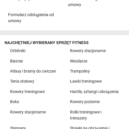
umowy
Formularz odstąpienia od
umowy
NAJCHĘTNIEJ WYBIERANY SPRZĘT FITNESS
Orbitreki
Rowery stacjonarne
Bieżnie
Wioślarze
Atlasy i bramy do ćwiczeń
Trampoliny
Tenis stołowy
Ławki treningowe
Rowery treningowe
Hantle, sztangi i obciążenia
Boks
Rowery poziome
Rowery stacjonarne
Rolki treningowe i
trenażery
Steppery
Stojaki na obciążenia i