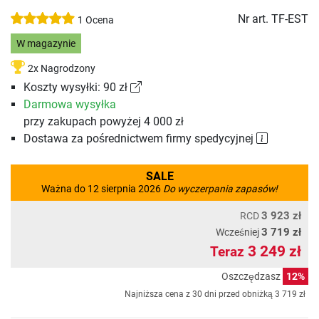
Nr art.
TF-EST
1 Ocena
W magazynie
2x Nagrodzony
Koszty wysyłki: 90 zł
Darmowa wysyłka
przy zakupach powyżej 4 000 zł
Dostawa za pośrednictwem firmy spedycyjnej
SALE
Ważna do 12 sierpnia 2026
Do wyczerpania zapasów!
3 923 zł
RCD
3 719 zł
Wcześniej
3 249 zł
Teraz
Oszczędzasz
12%
Najniższa cena z 30 dni przed obniżką
3 719 zł