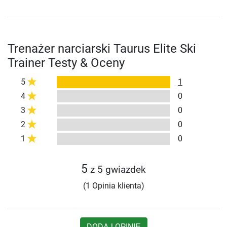
Trenażer narciarski Taurus Elite Ski
Trainer Testy & Oceny
5
1
4
0
3
0
2
0
1
0
5
z 5 gwiazdek
(1 Opinia klienta)
DODAJ OPINIĘ